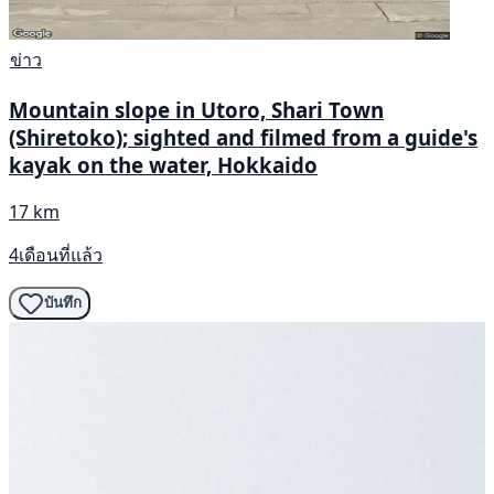
ข่าว
Mountain slope in Utoro, Shari Town
(Shiretoko); sighted and filmed from a guide's
kayak on the water, Hokkaido
17 km
4เดือนที่แล้ว
บันทึก