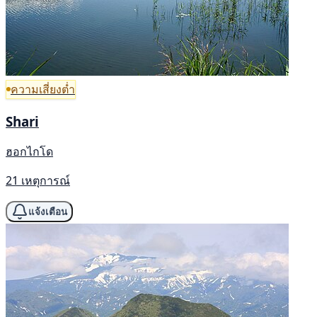
ความเสี่ยงต่ำ
Shari
ฮอกไกโด
21 เหตุการณ์
แจ้งเตือน