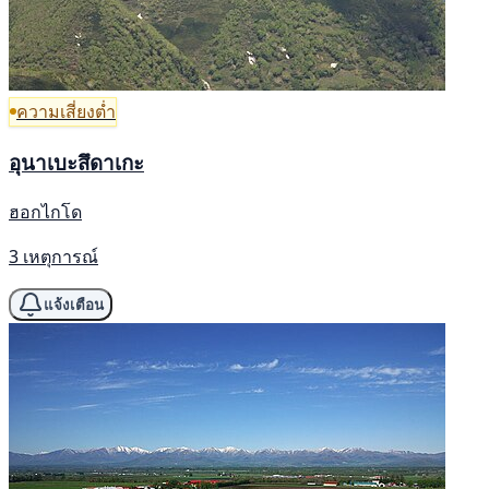
ความเสี่ยงต่ำ
อุนาเบะสึดาเกะ
ฮอกไกโด
3 เหตุการณ์
แจ้งเตือน