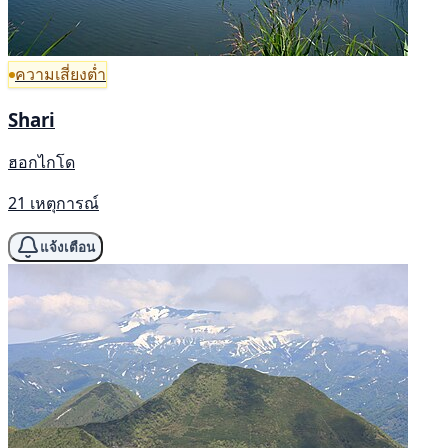
ความเสี่ยงต่ำ
Shari
ฮอกไกโด
21 เหตุการณ์
แจ้งเตือน