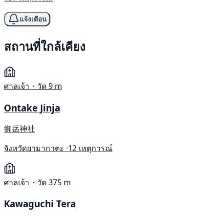
แจ้งเตือน
สถานที่ใกล้เคียง
ศาลเจ้า・วัด
9 m
Ontake Jinja
御岳神社
จังหวัดยามากาตะ ·
12 เหตุการณ์
ศาลเจ้า・วัด
375 m
Kawaguchi Tera