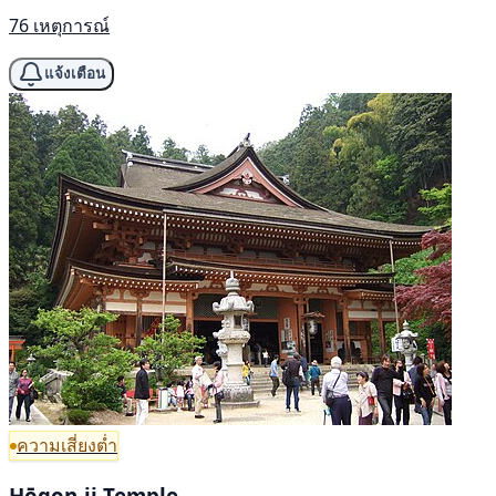
76 เหตุการณ์
แจ้งเตือน
ความเสี่ยงต่ำ
Hōgon-ji Temple