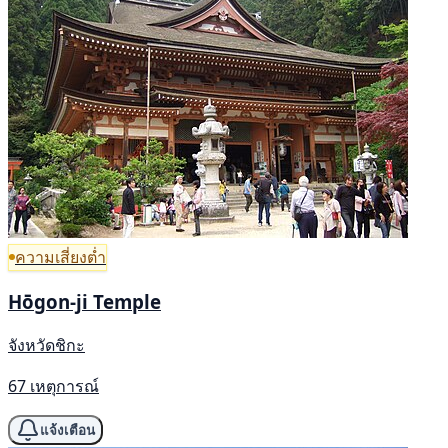
ความเสี่ยงต่ำ
Hōgon-ji Temple
จังหวัดชิกะ
67 เหตุการณ์
แจ้งเตือน