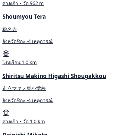
ศาลเจ้า・วัด
962 m
Shoumyou Tera
称名寺
จังหวัดชิกะ ·
4 เหตุการณ์
โรงเรียน
1.0 km
Shiritsu Makino Higashi Shougakkou
市立マキノ東小学校
จังหวัดชิกะ ·
4 เหตุการณ์
ศาลเจ้า・วัด
1.0 km
Dainichi Mikoto