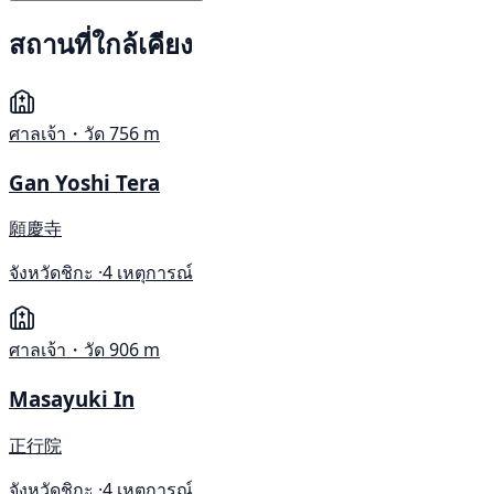
สถานที่ใกล้เคียง
ศาลเจ้า・วัด
756 m
Gan Yoshi Tera
願慶寺
จังหวัดชิกะ ·
4 เหตุการณ์
ศาลเจ้า・วัด
906 m
Masayuki In
正行院
จังหวัดชิกะ ·
4 เหตุการณ์