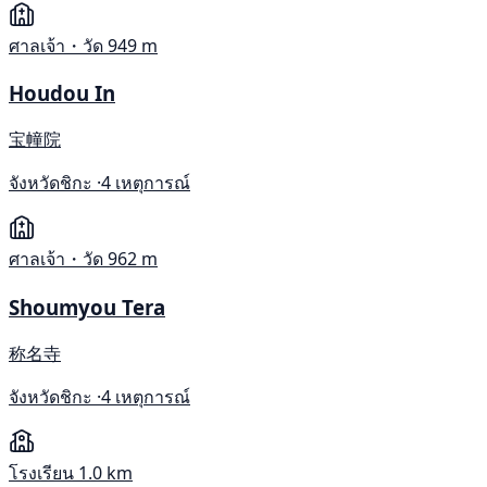
ศาลเจ้า・วัด
949 m
Houdou In
宝幢院
จังหวัดชิกะ ·
4 เหตุการณ์
ศาลเจ้า・วัด
962 m
Shoumyou Tera
称名寺
จังหวัดชิกะ ·
4 เหตุการณ์
โรงเรียน
1.0 km