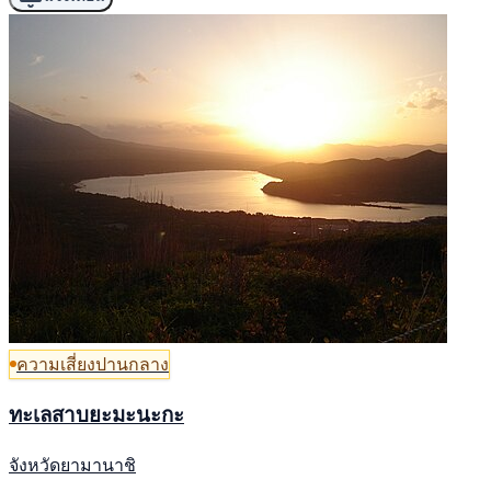
ความเสี่ยงปานกลาง
ทะเลสาบยะมะนะกะ
จังหวัดยามานาชิ