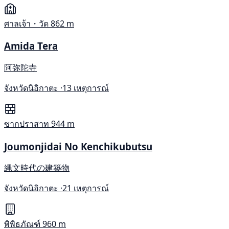
ศาลเจ้า・วัด
862 m
Amida Tera
阿弥陀寺
จังหวัดนิอิกาตะ ·
13 เหตุการณ์
ซากปราสาท
944 m
Joumonjidai No Kenchikubutsu
縄文時代の建築物
จังหวัดนิอิกาตะ ·
21 เหตุการณ์
พิพิธภัณฑ์
960 m