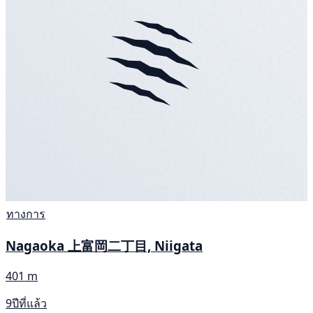
ทางการ
Nagaoka 上富岡二丁目, Niigata
401 m
9ปีที่แล้ว