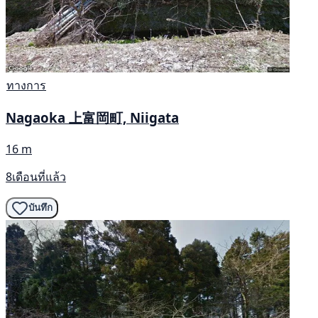
ทางการ
Nagaoka 上富岡町, Niigata
16 m
8เดือนที่แล้ว
บันทึก