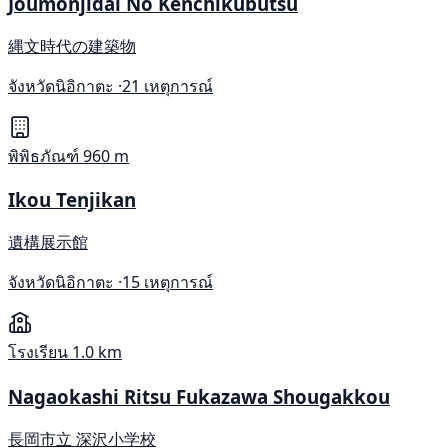
Joumonjidai No Kenchikubutsu
縄文時代の建築物
จังหวัดนิอิกาตะ ·
21 เหตุการณ์
พิพิธภัณฑ์
960 m
Ikou Tenjikan
遺構展示館
จังหวัดนิอิกาตะ ·
15 เหตุการณ์
โรงเรียน
1.0 km
Nagaokashi Ritsu Fukazawa Shougakkou
長岡市立 深沢小学校