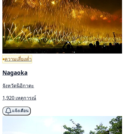
ความเสี่ยงต่ำ
Nagaoka
จังหวัดนิอิกาตะ
1,920 เหตุการณ์
แจ้งเตือน