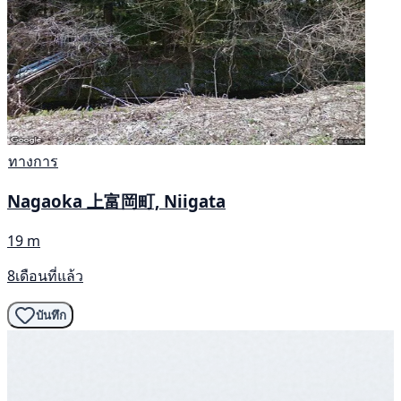
ทางการ
Nagaoka 上富岡町, Niigata
19 m
8เดือนที่แล้ว
บันทึก