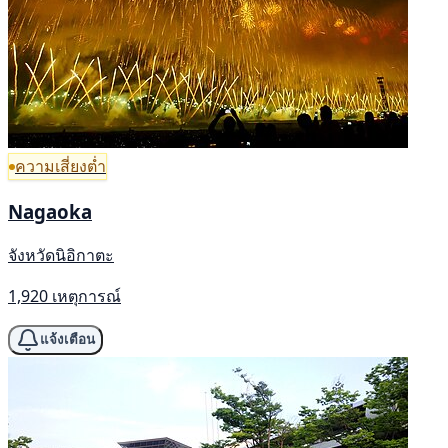
ความเสี่ยงต่ำ
Nagaoka
จังหวัดนิอิกาตะ
1,920 เหตุการณ์
แจ้งเตือน