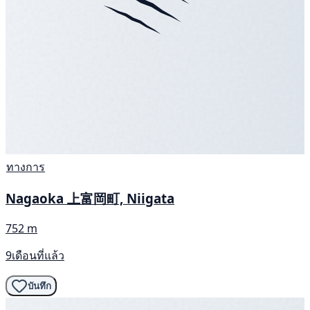
ทางการ
Nagaoka 上富岡町, Niigata
752 m
9เดือนที่แล้ว
บันทึก