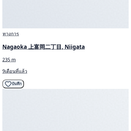
ทางการ
Nagaoka 上富岡二丁目, Niigata
235 m
9เดือนที่แล้ว
บันทึก