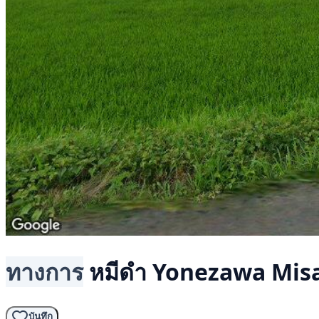
ทางการ
หมีดำ
Yonezawa Mis
บันทึก