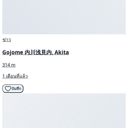
ข่าว
Gojome 内川浅見内, Akita
314 m
1 เดือนที่แล้ว
บันทึก