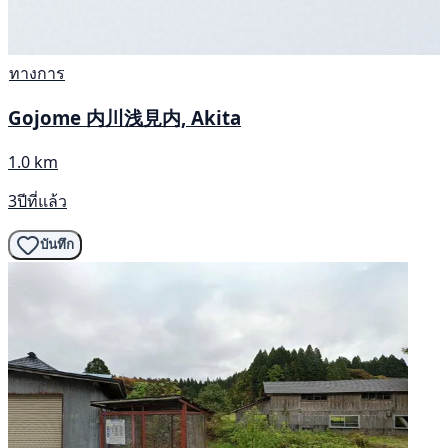
ทางการ
Gojome 内川浅見内, Akita
1.0 km
3ปีที่แล้ว
บันทึก