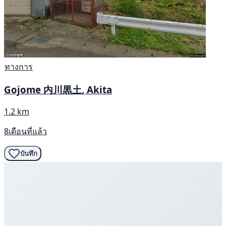
ทางการ
Gojome 内川黒土, Akita
1.2 km
8เดือนที่แล้ว
บันทึก