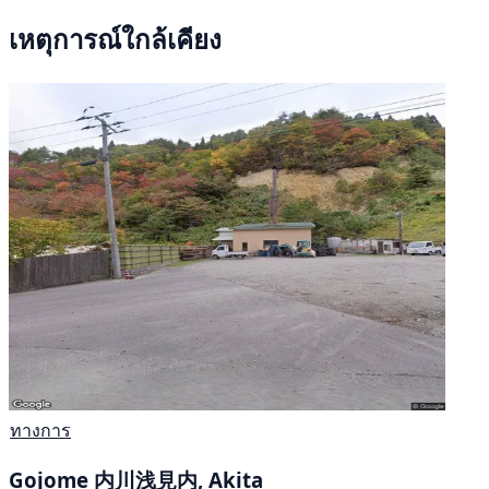
เหตุการณ์ใกล้เคียง
ทางการ
Gojome 内川浅見内, Akita