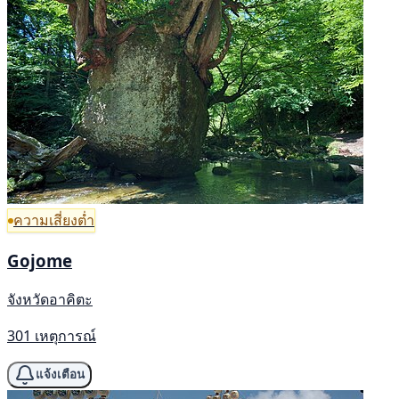
ความเสี่ยงต่ำ
Gojome
จังหวัดอาคิตะ
301 เหตุการณ์
แจ้งเตือน