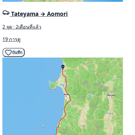
Tateyama → Aomori
2 จุด · 2เดือนที่แล้ว
19 การดู
บันทึก