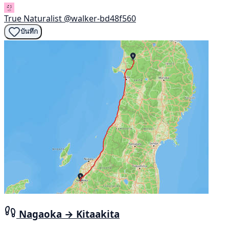
True Naturalist
@walker-bd48f560
บันทึก
Nagaoka → Kitaakita