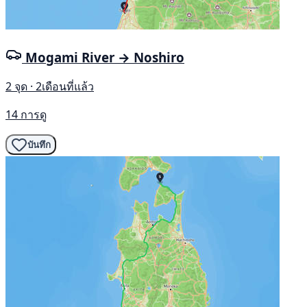
Mogami River → Noshiro
2 จุด · 2เดือนที่แล้ว
14 การดู
บันทึก