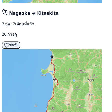
Nagaoka → Kitaakita
2 จุด · 2เดือนที่แล้ว
28 การดู
บันทึก