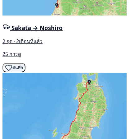
Sakata → Noshiro
2 จุด · 2เดือนที่แล้ว
25 การดู
บันทึก