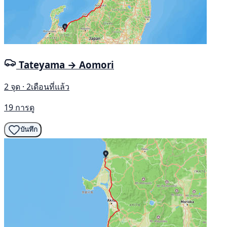
Tateyama → Aomori
2 จุด · 2เดือนที่แล้ว
19 การดู
บันทึก