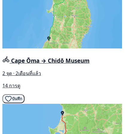
Cape Ōma → Chidō Museum
2 จุด · 2เดือนที่แล้ว
14 การดู
บันทึก