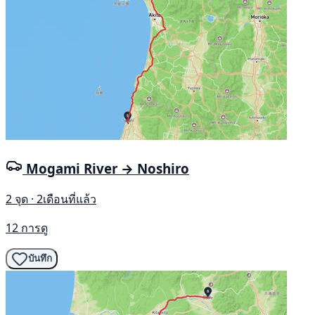
Mogami River → Noshiro
2 จุด · 2เดือนที่แล้ว
12 การดู
บันทึก