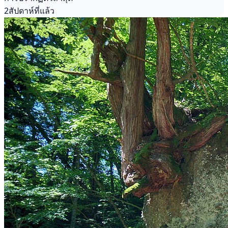
2สัปดาห์ที่แล้ว