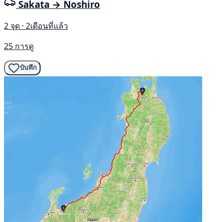
Sakata → Noshiro
2 จุด · 2เดือนที่แล้ว
25 การดู
บันทึก