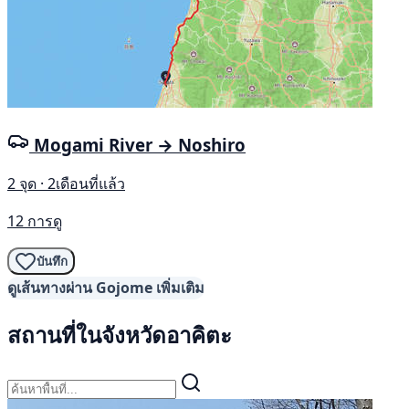
Mogami River → Noshiro
2 จุด · 2เดือนที่แล้ว
12 การดู
บันทึก
ดูเส้นทางผ่าน Gojome เพิ่มเติม
สถานที่ในจังหวัดอาคิตะ