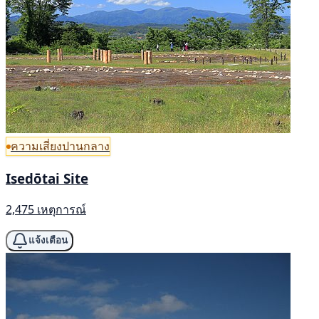
ความเสี่ยงปานกลาง
Isedōtai Site
2,475 เหตุการณ์
แจ้งเตือน