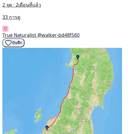
2 จุด · 2เดือนที่แล้ว
33 การดู
True Naturalist
@walker-bd48f560
บันทึก