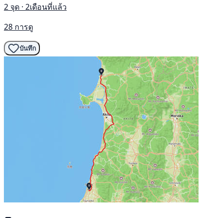
2 จุด · 2เดือนที่แล้ว
28 การดู
บันทึก