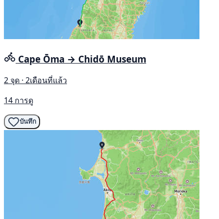
Cape Ōma → Chidō Museum
2 จุด · 2เดือนที่แล้ว
14 การดู
บันทึก