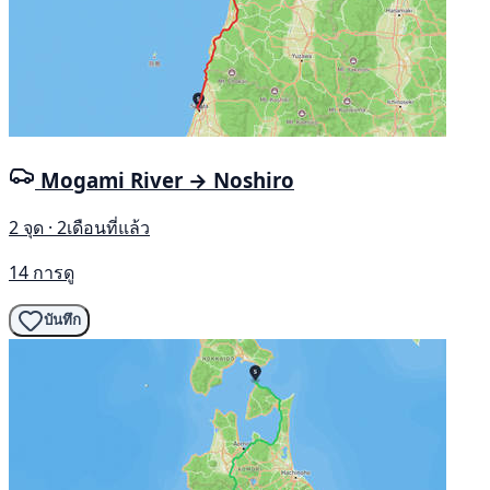
Mogami River → Noshiro
2 จุด · 2เดือนที่แล้ว
14 การดู
บันทึก