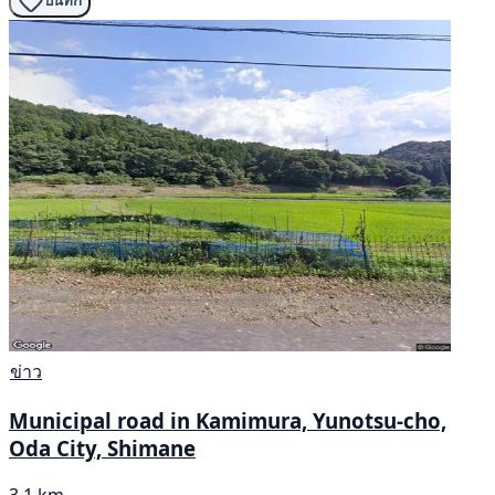
บันทึก
ข่าว
Municipal road in Kamimura, Yunotsu-cho,
Oda City, Shimane
3.1 km