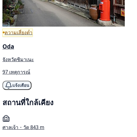
ความเสี่ยงต่ำ
Oda
จังหวัดชิมาเนะ
97 เหตุการณ์
แจ้งเตือน
สถานที่ใกล้เคียง
ศาลเจ้า・วัด
843 m