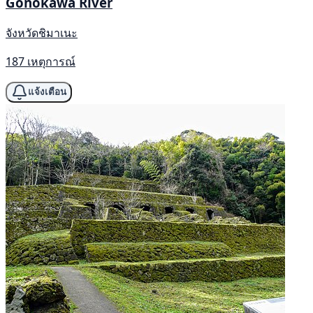
Gōnokawa River
จังหวัดชิมาเนะ
187 เหตุการณ์
แจ้งเตือน