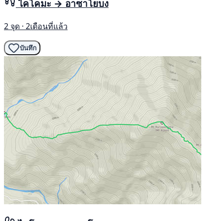
ไคโคมะ → อาซาโยบง
2 จุด · 2เดือนที่แล้ว
บันทึก