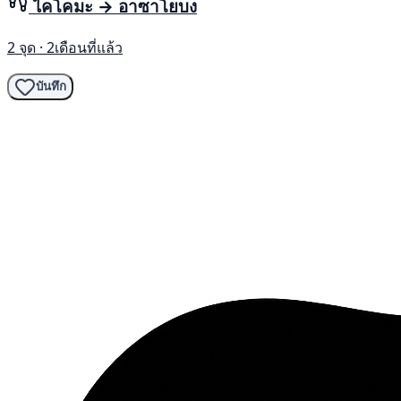
ไคโคมะ → อาซาโยบง
2 จุด · 2เดือนที่แล้ว
บันทึก