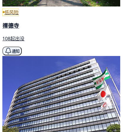
低风险
禪德寺
108起出没
通知