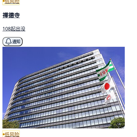
低风险
禪德寺
108起出没
通知
低风险