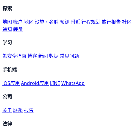
探索
地图
账户
地区
设施・名胜
预测
附近
行程规划
旅行报告
社区
通知
装备
学习
熊安全指南
博客
新闻
数据
常见问题
手机端
iOS应用
Android应用
LINE
WhatsApp
公司
关于
联系
报告
法律