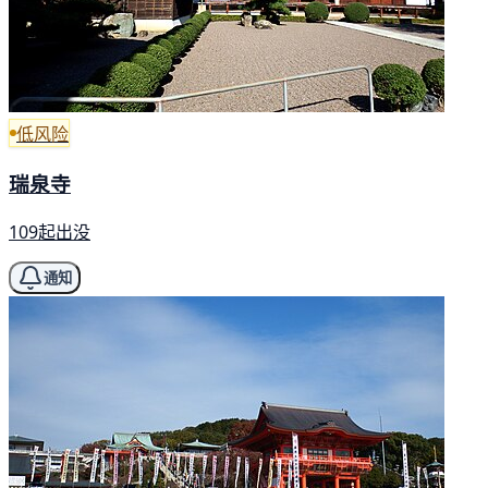
低风险
瑞泉寺
109起出没
通知