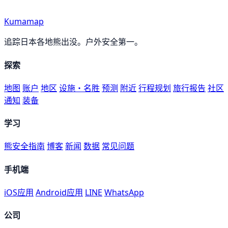
Kumamap
追踪日本各地熊出没。户外安全第一。
探索
地图
账户
地区
设施・名胜
预测
附近
行程规划
旅行报告
社区
通知
装备
学习
熊安全指南
博客
新闻
数据
常见问题
手机端
iOS应用
Android应用
LINE
WhatsApp
公司