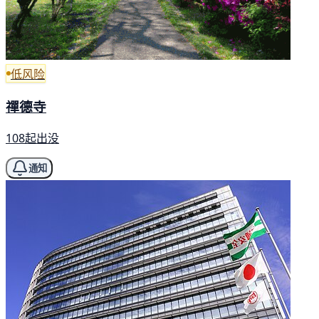
低风险
禪德寺
108起出没
通知