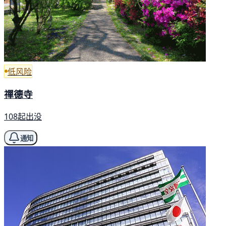
低风险
禪德寺
108起出没
通知