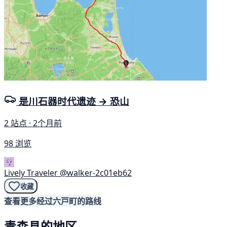
是川石器时代遗迹 → 恐山
2 站点 · 2个月前
98 浏览
Lively Traveler
@walker-2c01eb62
收藏
查看更多经过六戸町的路线
青森县的地区