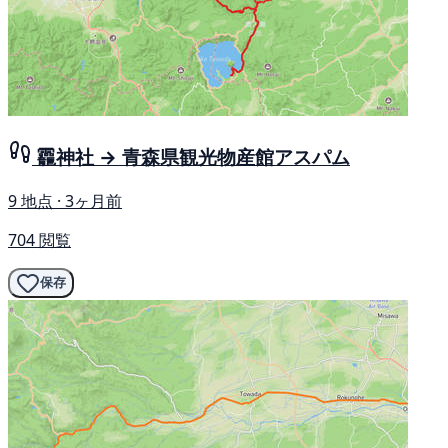
龗神社 → 青森県観光物産館アスパム
9 地点 · 3ヶ月前
704 閲覧
保存