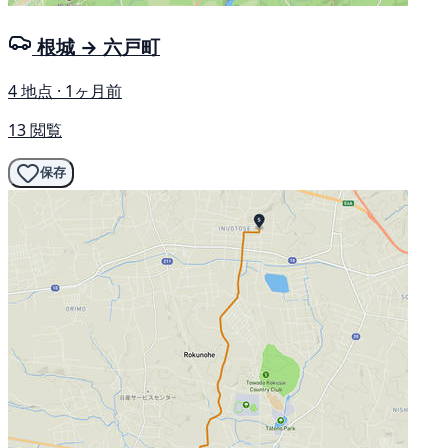
根城 → 六戸町
4 地点 · 1ヶ月前
13 閲覧
保存