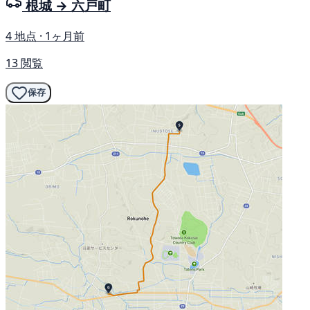
根城 → 六戸町
4 地点 · 1ヶ月前
13 閲覧
保存