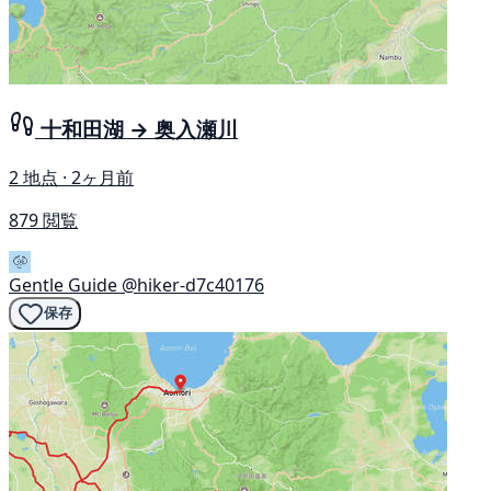
十和田湖 → 奥入瀬川
2 地点 · 2ヶ月前
879 閲覧
Gentle Guide
@hiker-d7c40176
保存