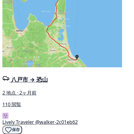
八戸市 → 恐山
2 地点 · 2ヶ月前
110 閲覧
Lively Traveler
@walker-2c01eb62
保存