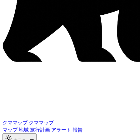
クママップ
クママップ
マップ
地域
旅行計画
アラート
報告