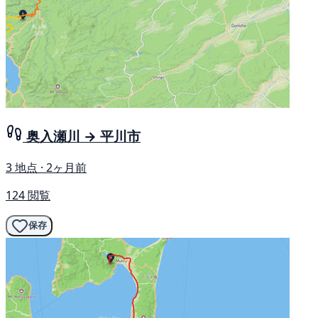
奥入瀬川 → 平川市
3 地点 · 2ヶ月前
124 閲覧
保存