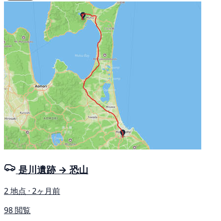
是川遺跡 → 恐山
2 地点 · 2ヶ月前
98 閲覧