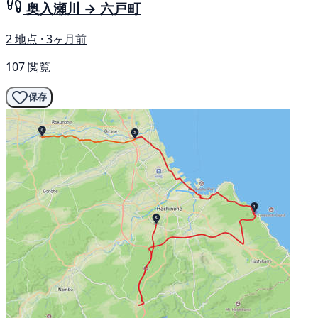
奥入瀬川 → 六戸町
2 地点 · 3ヶ月前
107 閲覧
保存