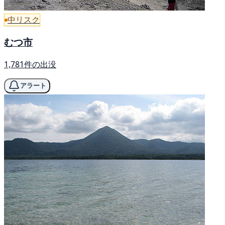
中リスク
むつ市
1,781件の出没
アラート