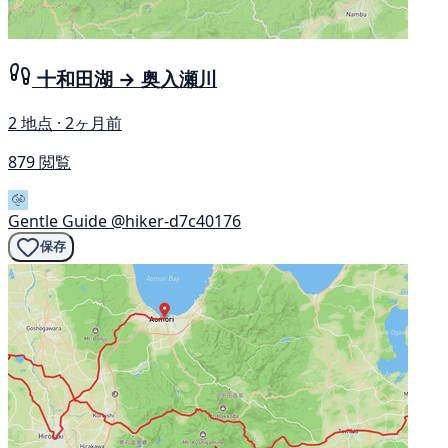
十和田湖 → 奥入瀬川
2 地点 · 2ヶ月前
879 閲覧
Gentle Guide
@hiker-d7c40176
保存