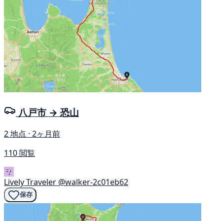
八戸市 → 恐山
2 地点 · 2ヶ月前
110 閲覧
Lively Traveler
@walker-2c01eb62
保存