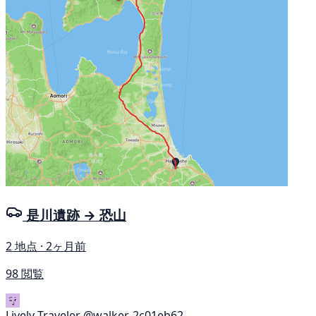
是川遺跡 → 恐山
2 地点 · 2ヶ月前
98 閲覧
Lively Traveler
@walker-2c01eb62