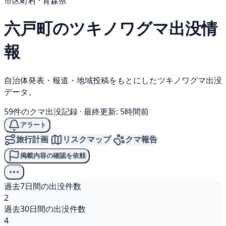
市区町村 · 青森県
六戸町の
ツキノワグマ
出没情
報
自治体発表・報道・地域投稿をもとにしたツキノワグマ出没
データ。
59件のクマ出没記録
·
最終更新: 5時間前
アラート
旅行計画
リスクマップ
クマ報告
掲載内容の確認を依頼
過去7日間の出没件数
2
過去30日間の出没件数
4