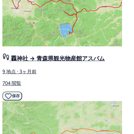
龗神社 → 青森県観光物産館アスパム
9 地点 · 3ヶ月前
704 閲覧
保存