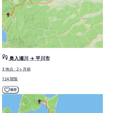
奥入瀬川 → 平川市
3 地点 · 2ヶ月前
124 閲覧
保存