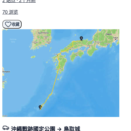
2 站点 · 2个月前
70 浏览
收藏
沖繩戰跡國定公園 → 鳥取城