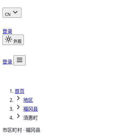
CN
登录
外观
登录
首页
地区
福冈县
須惠町
市区町村 · 福冈县