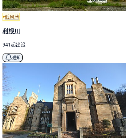
低风险
利根川
941起出没
通知