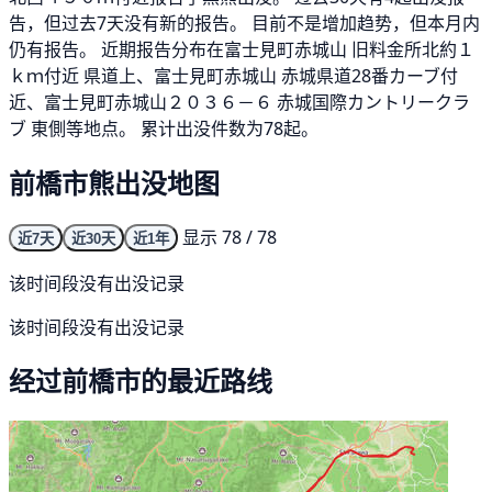
告，但过去7天没有新的报告。 目前不是增加趋势，但本月内
仍有报告。 近期报告分布在富士見町赤城山 旧料金所北約１
ｋｍ付近 県道上、富士見町赤城山 赤城県道28番カーブ付
近、富士見町赤城山２０３６－６ 赤城国際カントリークラ
ブ 東側等地点。 累计出没件数为78起。
前橋市熊出没地图
显示 78 / 78
近7天
近30天
近1年
该时间段没有出没记录
该时间段没有出没记录
经过前橋市的最近路线