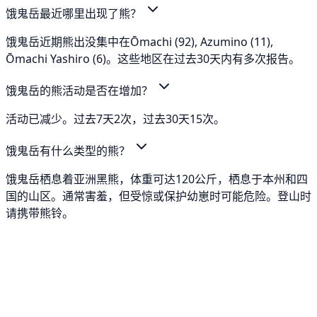
饿鬼岳最近哪里出现了熊？
饿鬼岳近期熊出没集中在Ōmachi (92), Azumino (11),
Ōmachi Yashiro (6)。这些地区在过去30天内有多次报告。
饿鬼岳的熊活动是否在增加？
活动已减少。过去7天2次，过去30天15次。
饿鬼岳有什么类型的熊？
饿鬼岳栖息着亚洲黑熊，体重可达120公斤，栖息于本州和四
国的山区。通常害羞，但受惊或保护幼崽时可能危险。登山时
请携带熊铃。