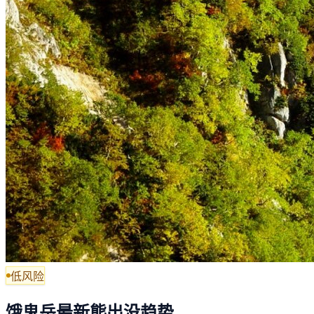
低风险
饿鬼岳最新熊出没趋势