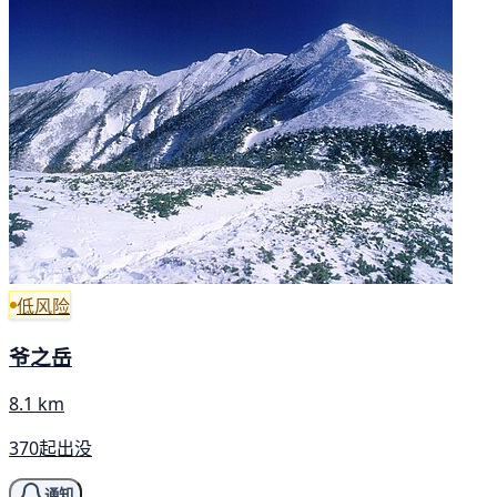
低风险
爷之岳
8.1 km
370起出没
通知