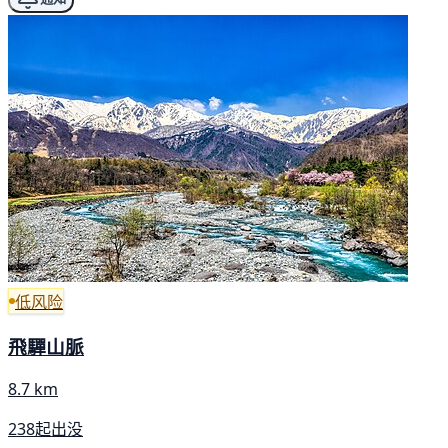
低风险
飛驒山脈
8.7 km
238起出没