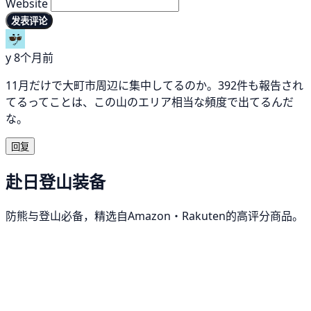
Website
发表评论
y
8个月前
11月だけで大町市周辺に集中してるのか。392件も報告され
てるってことは、この山のエリア相当な頻度で出てるんだ
な。
回复
赴日登山装备
防熊与登山必备，精选自Amazon・Rakuten的高评分商品。