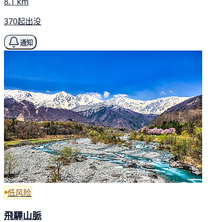
8.1 km
370起出没
通知
低风险
飛驒山脈