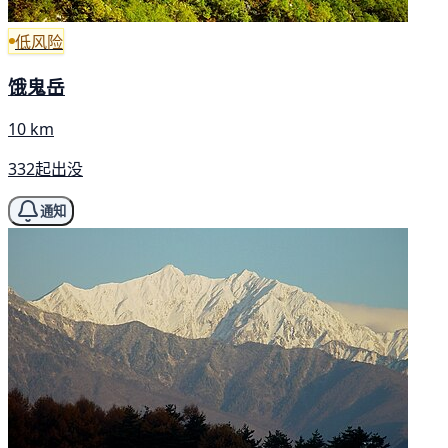
低风险
饿鬼岳
10 km
332起出没
通知