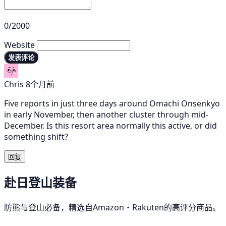
0/2000
Website
发表评论
Chris
8个月前
Five reports in just three days around Omachi Onsenkyo
in early November, then another cluster through mid-
December. Is this resort area normally this active, or did
something shift?
回复
赴日登山装备
防熊与登山必备，精选自Amazon・Rakuten的高评分商品。