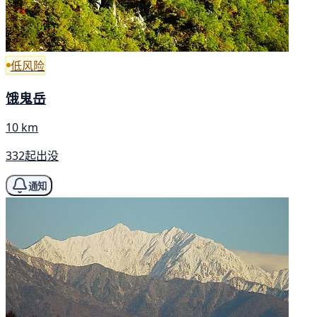
低风险
饿鬼岳
10 km
332起出没
通知