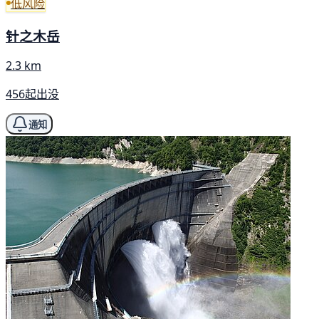
低风险
针之木岳
2.3 km
456起出没
通知