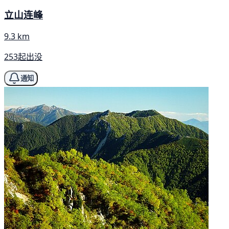
立山连峰
9.3 km
253起出没
通知