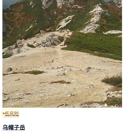
低风险
乌帽子岳