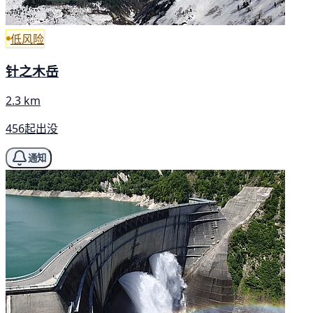
低风险
针之木岳
2.3 km
456起出没
通知