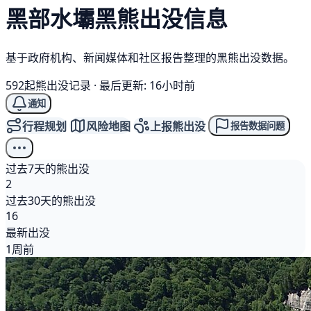
黑部水壩
黑熊
出没信息
基于政府机构、新闻媒体和社区报告整理的黑熊出没数据。
592起熊出没记录
·
最后更新: 16小时前
通知
行程规划
风险地图
上报熊出没
报告数据问题
过去7天的熊出没
2
过去30天的熊出没
16
最新出没
1周前