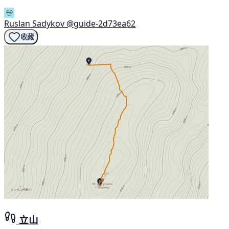
Ruslan Sadykov
@guide-2d73ea62
收藏
立山