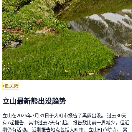
低风险
立山最新熊出没趋势
立山在2026年7月31日于大町市报告了黑熊出没。 过去30天
有7起报告，其中过去7天有1起。 报告数比前一周减少，但近
期仍有活动。 近期报告地点包括大町市、立山町芦峅寺。 累