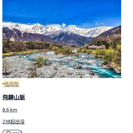
低风险
飛驒山脈
8.6 km
238起出没