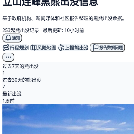
立山连峰
黑熊
出没信息
基于政府机构、新闻媒体和社区报告整理的黑熊出没数据。
253起熊出没记录
·
最后更新: 10小时前
通知
行程规划
风险地图
上报熊出没
报告数据问题
过去7天的熊出没
1
过去30天的熊出没
7
最新出没
1周前