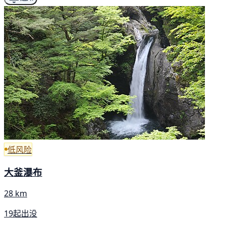
低风险
大釜瀑布
28 km
19起出没