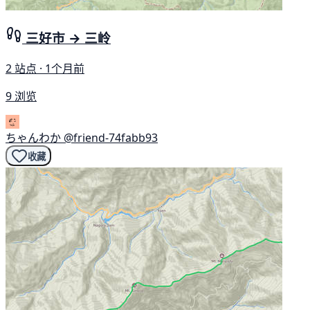
三好市 → 三岭
2 站点 · 1个月前
9 浏览
ちゃんわか
@friend-74fabb93
收藏