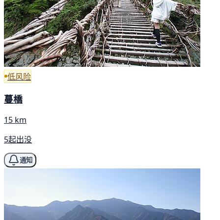
低风险
蔓橋
15 km
5起出没
通知