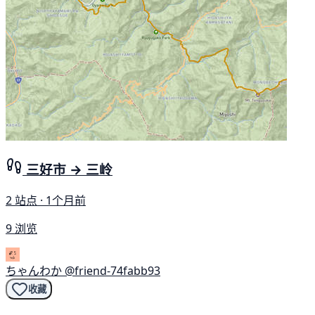
三好市 → 三岭
2 站点 · 1个月前
9 浏览
ちゃんわか
@friend-74fabb93
收藏