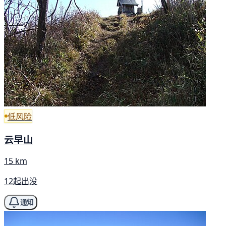
低风险
云早山
15 km
12起出没
通知