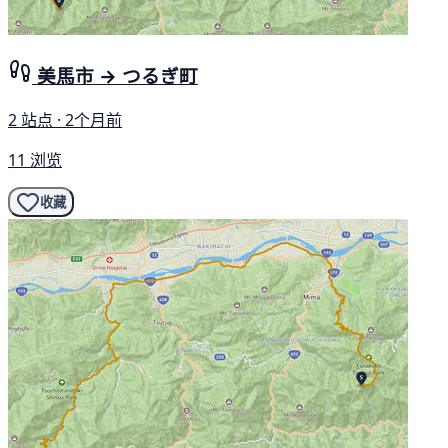
美馬市 → つるぎ町
2 站点 · 2个月前
11 浏览
收藏