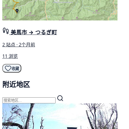
美馬市 → つるぎ町
2 站点 · 2个月前
11 浏览
收藏
附近地区