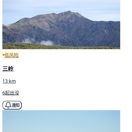
低风险
三岭
13 km
6起出没
通知