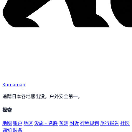
Kumamap
追踪日本各地熊出没。户外安全第一。
探索
地图
账户
地区
设施・名胜
预测
附近
行程规划
旅行报告
社区
通知
装备