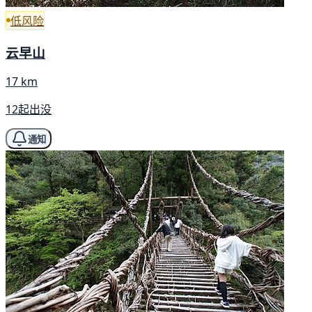
低风险
云早山
17 km
12起出没
通知