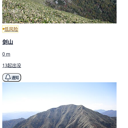
低风险
剑山
0 m
13起出没
通知