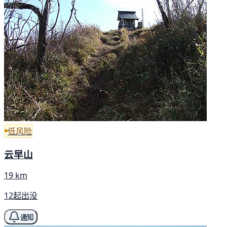
低风险
云早山
19 km
12起出没
通知