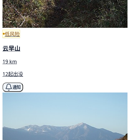
低风险
云早山
19 km
12起出没
通知