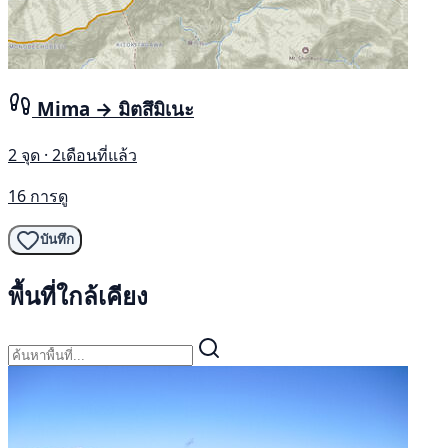
Mima → มิตสึมิเนะ
2 จุด · 2เดือนที่แล้ว
16 การดู
บันทึก
พื้นที่ใกล้เคียง