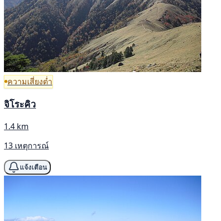
ความเสี่ยงต่ำ
จิโระคิว
1.4 km
13 เหตุการณ์
แจ้งเตือน