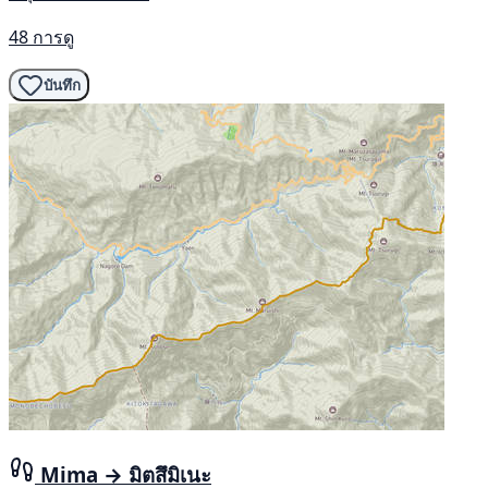
48 การดู
บันทึก
Mima → มิตสึมิเนะ