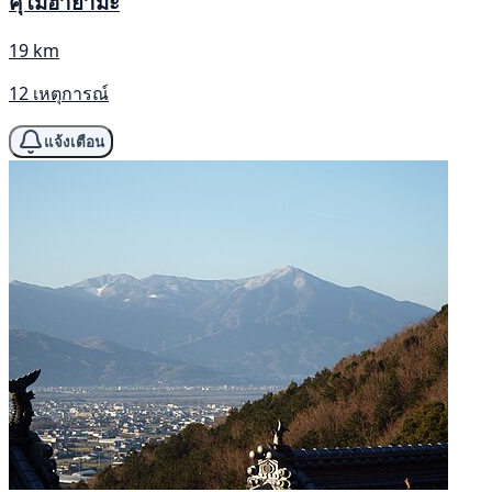
คุโมฮายามะ
19 km
12 เหตุการณ์
แจ้งเตือน