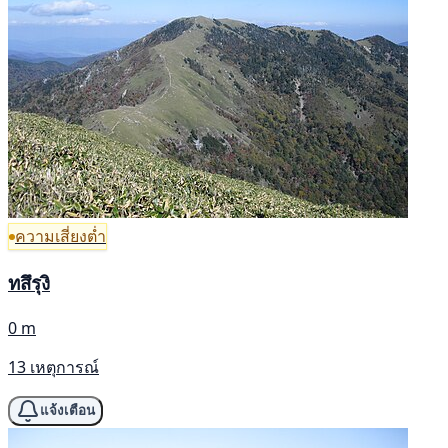
ความเสี่ยงต่ำ
ทสึรุงิ
0 m
13 เหตุการณ์
แจ้งเตือน