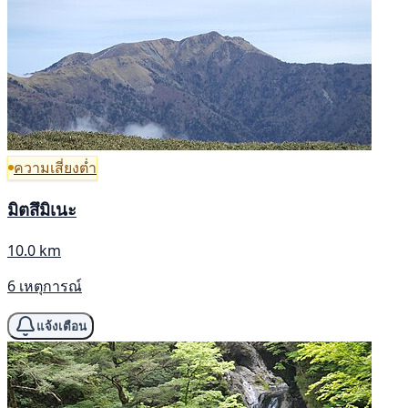
ความเสี่ยงต่ำ
มิตสึมิเนะ
10.0 km
6 เหตุการณ์
แจ้งเตือน