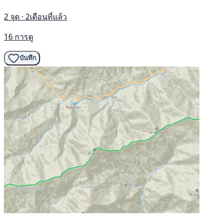
2 จุด · 2เดือนที่แล้ว
16 การดู
บันทึก