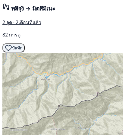
ทสึรุงิ → มิตสึมิเนะ
2 จุด · 2เดือนที่แล้ว
82 การดู
บันทึก