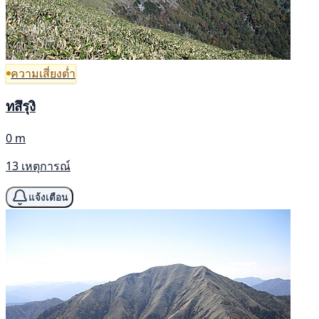
ความเสี่ยงต่ำ
ทสึรุงิ
0 m
13 เหตุการณ์
แจ้งเตือน