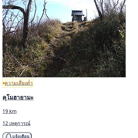
ความเสี่ยงต่ำ
คุโมฮายามะ
19 km
12 เหตุการณ์
แจ้งเตือน