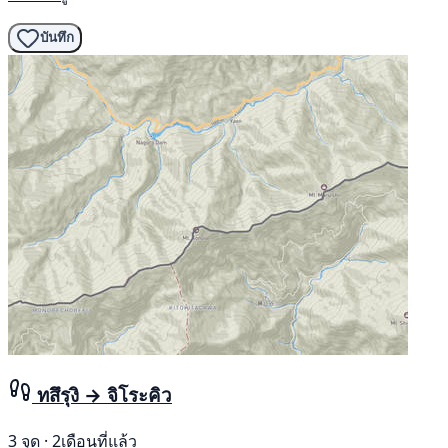
บันทึก
ทสึรุงิ → จิโระคิว
3 จุด · 2เดือนที่แล้ว