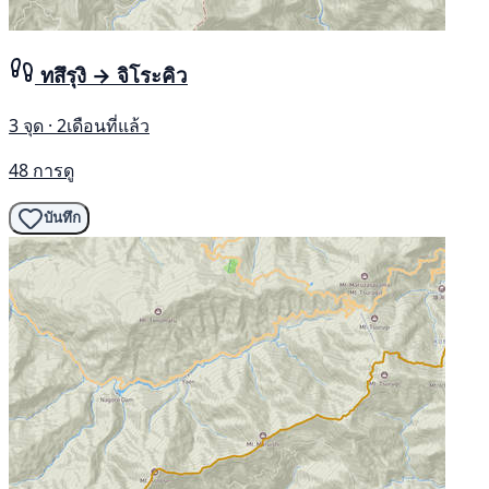
ทสึรุงิ → จิโระคิว
3 จุด · 2เดือนที่แล้ว
48 การดู
บันทึก