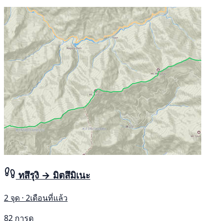
ทสึรุงิ → มิตสึมิเนะ
2 จุด · 2เดือนที่แล้ว
82 การดู