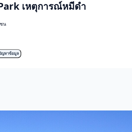
ark เหตุการณ์
หมีดำ
มชน
ัญหาข้อมูล