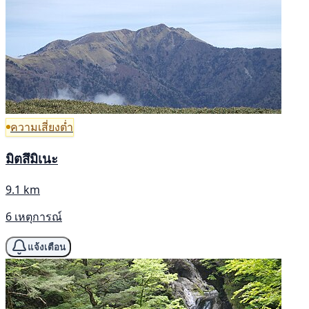
ความเสี่ยงต่ำ
มิตสึมิเนะ
9.1 km
6 เหตุการณ์
แจ้งเตือน