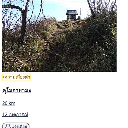
ความเสี่ยงต่ำ
คุโมฮายามะ
20 km
12 เหตุการณ์
แจ้งเตือน