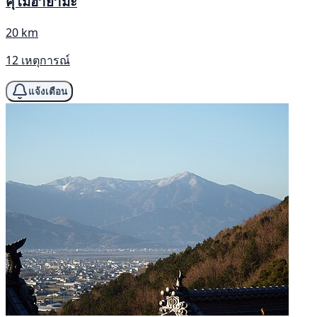
คุโมฮายามะ
20 km
12 เหตุการณ์
แจ้งเตือน