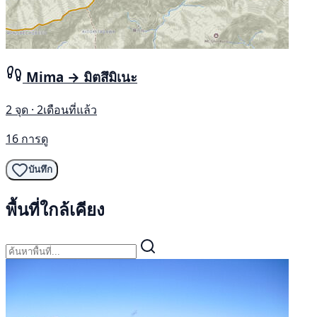
Mima → มิตสึมิเนะ
2 จุด · 2เดือนที่แล้ว
16 การดู
บันทึก
พื้นที่ใกล้เคียง