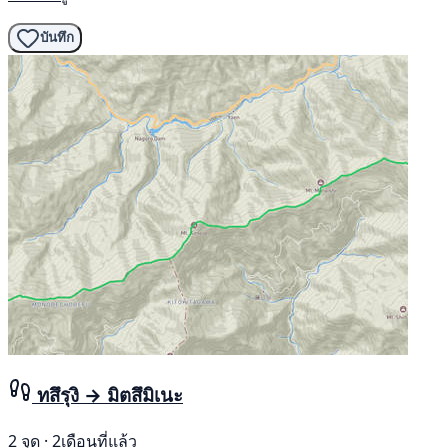
บันทึก
ทสึรุงิ → มิตสึมิเนะ
2 จุด · 2เดือนที่แล้ว