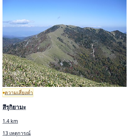
ความเสี่ยงต่ำ
สึรุกิยามะ
1.4 km
13 เหตุการณ์