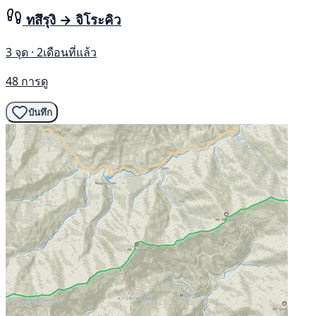
ทสึรุงิ → จิโระคิว
3 จุด · 2เดือนที่แล้ว
48 การดู
บันทึก