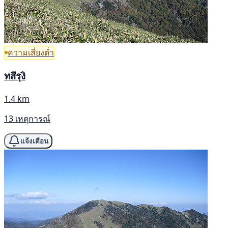
ความเสี่ยงต่ำ
ทสึรุงิ
1.4 km
13 เหตุการณ์
แจ้งเตือน