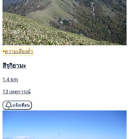
ความเสี่ยงต่ำ
สึรุกิยามะ
1.4 km
13 เหตุการณ์
แจ้งเตือน