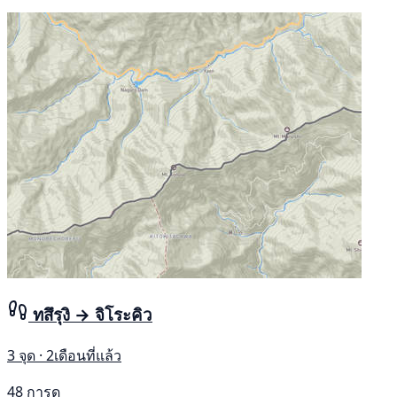
ทสึรุงิ → จิโระคิว
3 จุด · 2เดือนที่แล้ว
48 การดู