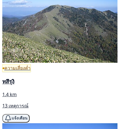
ความเสี่ยงต่ำ
ทสึรุงิ
1.4 km
13 เหตุการณ์
แจ้งเตือน