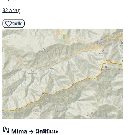
82 การดู
บันทึก
Mima → มิตสึมิเนะ