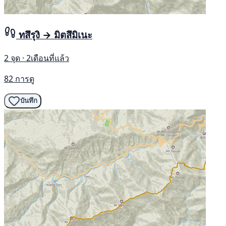
ทสึรุงิ → มิตสึมิเนะ
2 จุด · 2เดือนที่แล้ว
82 การดู
บันทึก