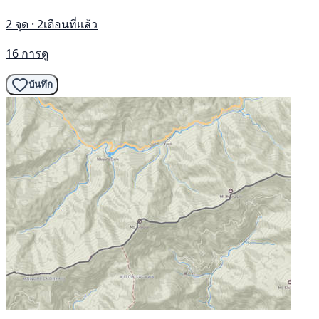
2 จุด · 2เดือนที่แล้ว
16 การดู
บันทึก