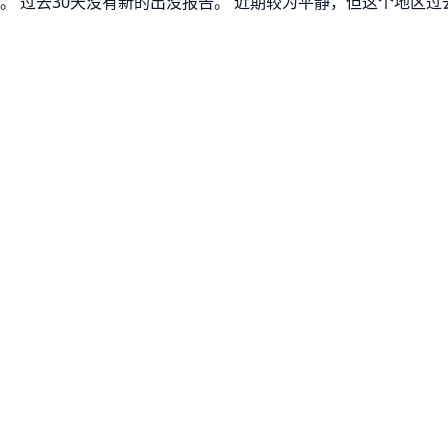
没。 过去30天没有新的出没报告。 近期较为平静，但这个地区过