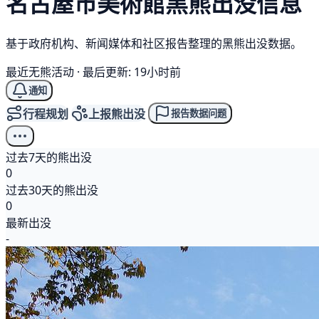
名古屋市美術館
黑熊
出没信息
基于政府机构、新闻媒体和社区报告整理的黑熊出没数据。
最近无熊活动
·
最后更新: 19小时前
通知
行程规划
上报熊出没
报告数据问题
过去7天的熊出没
0
过去30天的熊出没
0
最新出没
-