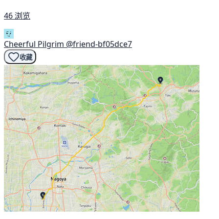
46 浏览
Cheerful Pilgrim
@friend-bf05dce7
收藏