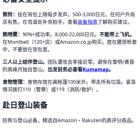
熊铃：
挂在背包上随每步发声。500-3,000日元，任何户外商
店有售。在弯道处补充拍手。查看
装备指南
了解购买建议。
熊喷雾：
90%+成功率。8,000-22,000日元。
不能带上飞机。
在Montbell（120+店）或Amazon.co.jp购买。放在腰部枪套
中，不要放在背包里。
三人以上结伴登山。
团队遭攻击率接近零。避免在黎明/黄昏
的高峰月独自登山。
出发前务必查看
Kumamap
。
食物管理：
食物存放在离帐篷100米外。带走所有垃圾。紧急
情况拨打110（警察）或119（消防/救护）。
赴日登山装备
防熊与登山必备，精选自Amazon・Rakuten的高评分商品。