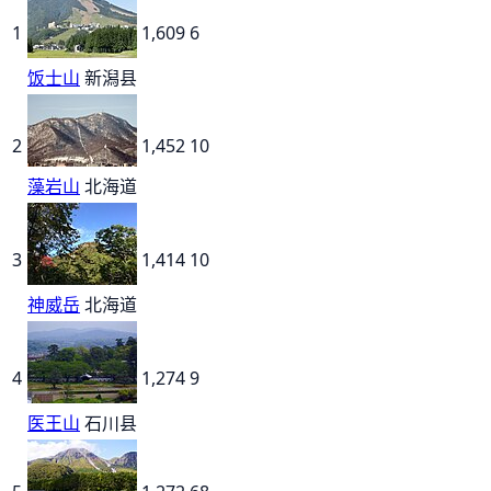
1
1,609
6
饭士山
新潟县
2
1,452
10
藻岩山
北海道
3
1,414
10
神威岳
北海道
4
1,274
9
医王山
石川县