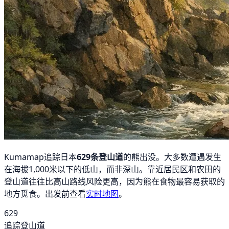
Kumamap追踪日本
629条登山道
的熊出没。大多数遭遇发生
在海拔1,000米以下的低山，而非深山。靠近居民区和农田的
登山道往往比高山路线风险更高，因为熊在食物最容易获取的
地方觅食。出发前查看
实时地图
。
629
追踪登山道