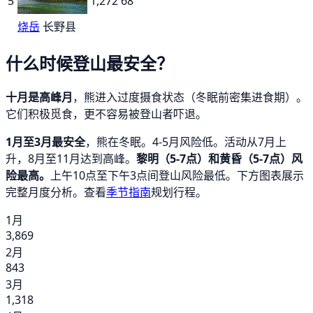
5
1,272
68
烧岳
长野县
什么时候登山最安全？
十月是高峰月
，熊进入过度摄食状态（冬眠前密集进食期）。
它们积极觅食，更不容易被登山者吓退。
1月至3月最安全
，熊在冬眠。4-5月风险低。活动从7月上
升，8月至11月达到高峰。
黎明（5-7点）和黄昏（5-7点）风
险最高。
上午10点至下午3点间登山风险最低。下方图表展示
完整月度分析。查看
季节指南
规划行程。
1月
3,869
2月
843
3月
1,318