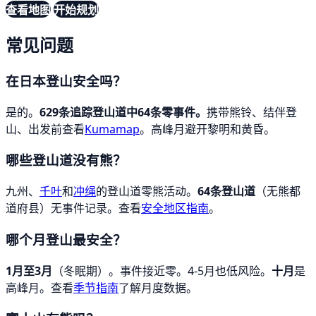
查看地图
开始规划
常见问题
在日本登山安全吗？
是的。
629条追踪登山道中64条零事件。
携带熊铃、结伴登
山、出发前查看
Kumamap
。高峰月避开黎明和黄昏。
哪些登山道没有熊？
九州、
千叶
和
冲绳
的登山道零熊活动。
64条登山道
（无熊都
道府县）无事件记录。查看
安全地区指南
。
哪个月登山最安全？
1月至3月
（冬眠期）。事件接近零。4-5月也低风险。
十月
是
高峰月。查看
季节指南
了解月度数据。