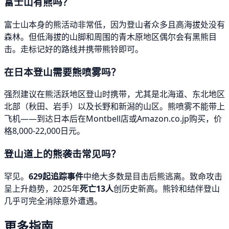
富士山有熊吗？
富士山本身的熊活动非常低，因为登山者众多且高海拔处没有
森林。但低海拔的山脚和周围的青木原地区偶尔会有黑熊目
击。走标记好的路线并携带熊铃即可。
在日本登山需要熊喷雾吗？
强烈建议在熊活跃地区登山时携带，尤其是北海道、东北地区
北部（秋田、岩手）以及长野和新潟的山区。熊喷雾不能带上
飞机——到达日本后在Montbell店或Amazon.co.jp购买，价
格8,000-22,000日元。
登山道上的熊袭击常见吗？
罕见。
629起追踪事件
中绝大多数是目击后熊逃离。致命攻击
呈上升趋势，2025年
死亡13人
创历史新高。熊铃和结伴登山
几乎可完全消除意外遭遇。
更多指南