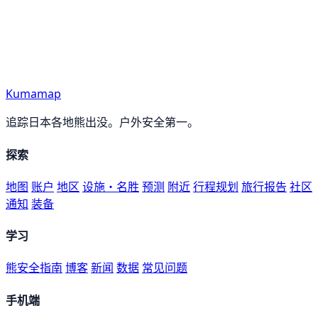
Kumamap
追踪日本各地熊出没。户外安全第一。
探索
地图
账户
地区
设施・名胜
预测
附近
行程规划
旅行报告
社区
通知
装备
学习
熊安全指南
博客
新闻
数据
常见问题
手机端