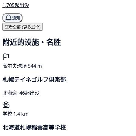
1,705起出没
通知
查看全部 (更多12个)
附近的设施・名胜
高尔夫球场
544 m
札幌テイネゴルフ倶楽部
北海道 ·
46起出没
学校
1.4 km
北海道札幌稲雲高等学校