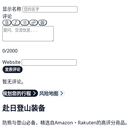
显示名称
评论
0/2000
Website
发表评论
暂无评论。
规划您的行程
风险地图
赴日登山装备
防熊与登山必备，精选自Amazon・Rakuten的高评分商品。