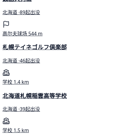
北海道 ·
89起出没
高尔夫球场
544 m
札幌テイネゴルフ倶楽部
北海道 ·
46起出没
学校
1.4 km
北海道札幌稲雲高等学校
北海道 ·
39起出没
学校
1.5 km