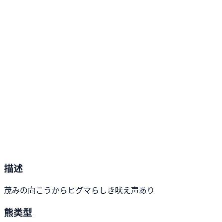
描述
茂みの向こうからヒグマらしき吠え声あり
熊类型