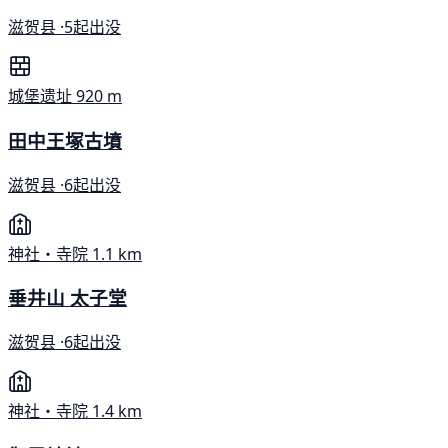
滋贺县 ·
5起出没
城堡遗址
920 m
田中王塚古墳
滋贺县 ·
6起出没
神社・寺院
1.1 km
垂井山 太子堂
滋贺县 ·
6起出没
神社・寺院
1.4 km