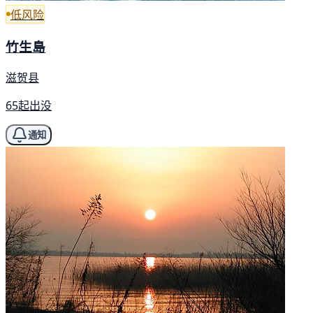
低风险
竹生島
滋贺县
65起出没
通知