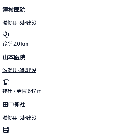
澤村医院
滋贺县 ·
6起出没
诊所
2.0 km
山本医院
滋贺县 ·
3起出没
神社・寺院
647 m
田中神社
滋贺县 ·
5起出没