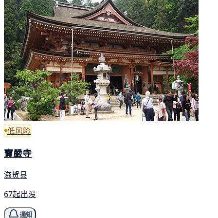
低风险
寶嚴寺
滋贺县
67起出没
通知