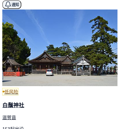
通知
低风险
白鬚神社
滋贺县