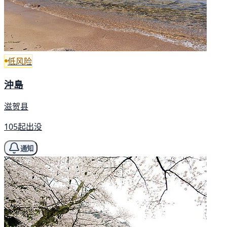
低风险
沖島
滋贺县
105起出没
通知