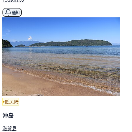
153起出没
通知
低风险
沖島
滋贺县