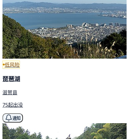
低风险
琵琶湖
滋贺县
75起出没
通知