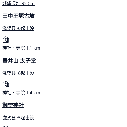
城堡遗址
920 m
田中王塚古墳
滋贺县 ·
6起出没
神社・寺院
1.1 km
垂井山 太子堂
滋贺县 ·
6起出没
神社・寺院
1.4 km
御霊神社
滋贺县 ·
5起出没