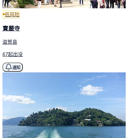
低风险
寶嚴寺
滋贺县
67起出没
通知