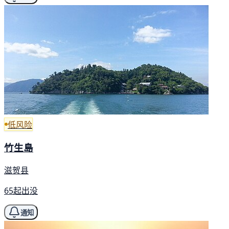
低风险
竹生島
滋贺县
65起出没
通知