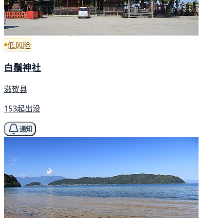
低风险
白鬚神社
滋贺县
153起出没
通知