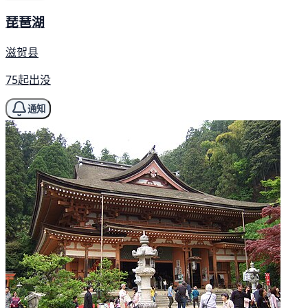
琵琶湖
滋贺县
75起出没
通知