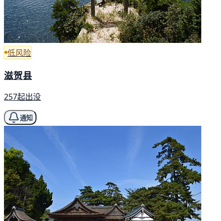
低风险
滋贺县
257起出没
通知