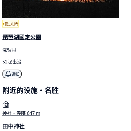
低风险
琵琶湖國定公園
滋贺县
52起出没
通知
附近的设施・名胜
神社・寺院
647 m
田中神社