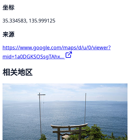
坐标
35.334583, 135.999125
来源
https://www.google.com/maps/d/u/0/viewer?
mid=1a0DGKSOSsgTAhx...
相关地区