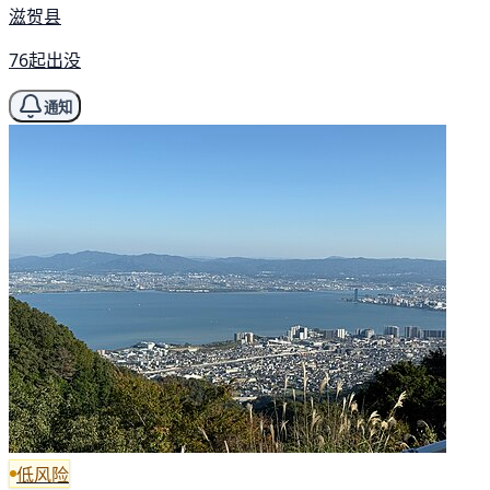
滋贺县
76起出没
通知
低风险