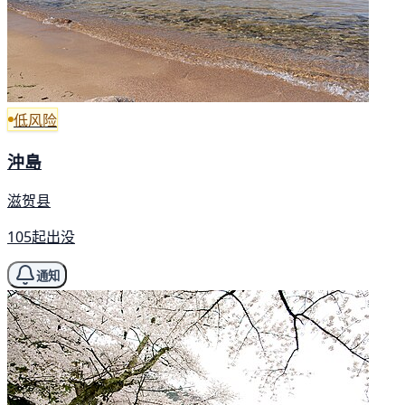
低风险
沖島
滋贺县
105起出没
通知