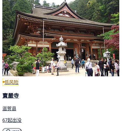
低风险
寶嚴寺
滋贺县
67起出没