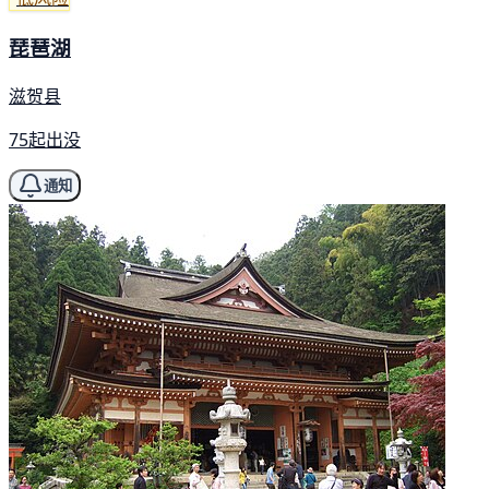
琵琶湖
滋贺县
75起出没
通知