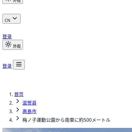
外观
CN
登录
外观
登录
首页
滋贺县
高島市
梅ノ子運動公園から南東に約500メートル