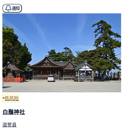
通知
低风险
白鬚神社
滋贺县