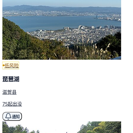
低风险
琵琶湖
滋贺县
75起出没
通知