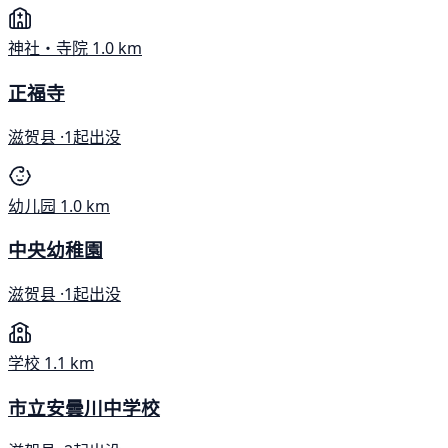
神社・寺院
1.0 km
正福寺
滋贺县 ·
1起出没
幼儿园
1.0 km
中央幼稚園
滋贺县 ·
1起出没
学校
1.1 km
市立安曇川中学校