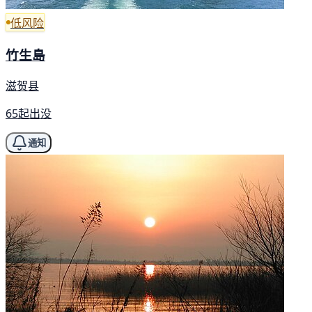
低风险
竹生島
滋贺县
65起出没
通知