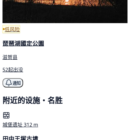
低风险
琵琶湖國定公園
滋贺县
52起出没
通知
附近的设施・名胜
城堡遗址
312 m
田中王塚古墳