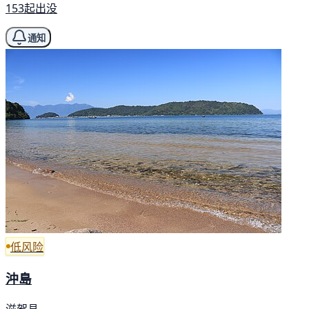
153起出没
通知
低风险
沖島
滋贺县