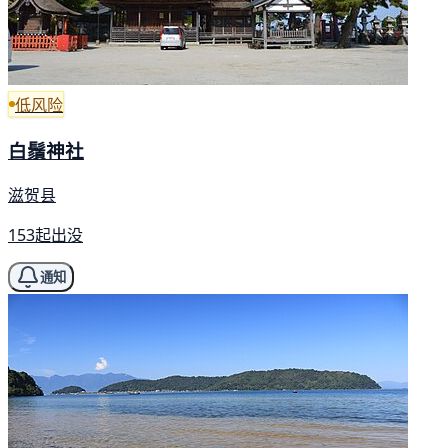
低风险
白鬚神社
滋贺县
153起出没
通知