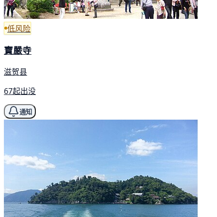
低风险
寶嚴寺
滋贺县
67起出没
通知