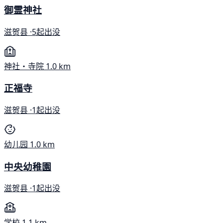
御霊神社
滋贺县 ·
5起出没
神社・寺院
1.0 km
正福寺
滋贺县 ·
1起出没
幼儿园
1.0 km
中央幼稚園
滋贺县 ·
1起出没
学校
1.1 km