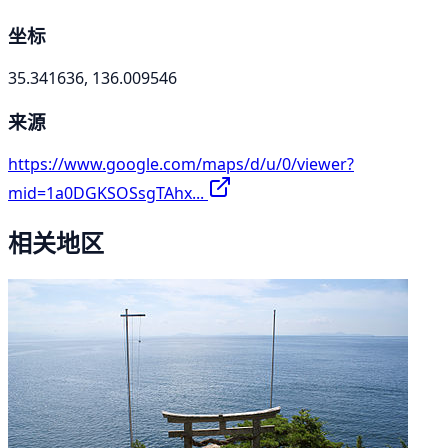
坐标
35.341636, 136.009546
来源
https://www.google.com/maps/d/u/0/viewer?
mid=1a0DGKSOSsgTAhx...
相关地区