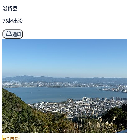
滋贺县
76起出没
通知
低风险