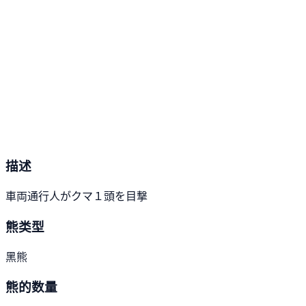
描述
車両通行人がクマ１頭を目撃
熊类型
黑熊
熊的数量