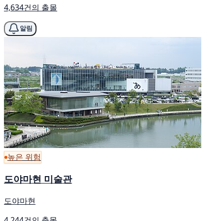
4,634건의 출몰
알림
높은 위험
도야마현 미술관
도야마현
4,244건의 출몰