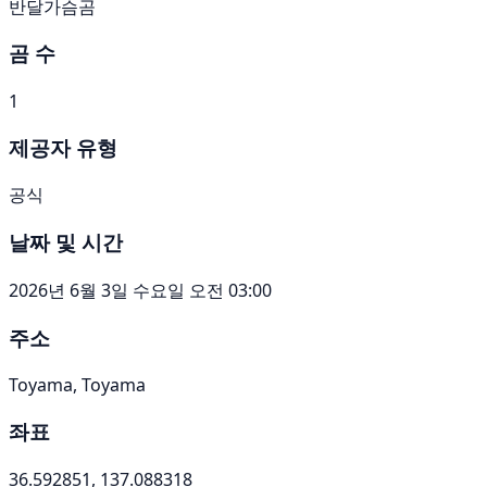
반달가슴곰
곰 수
1
제공자 유형
공식
날짜 및 시간
2026년 6월 3일 수요일 오전 03:00
주소
Toyama, Toyama
좌표
36.592851, 137.088318