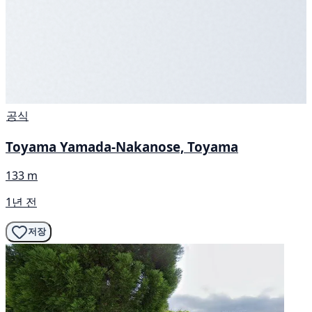
공식
Toyama Yamada-Nakanose, Toyama
133 m
1년 전
저장