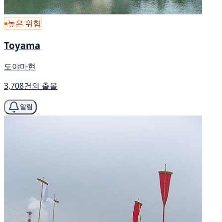
높은 위험
Toyama
도야마현
3,708건의 출몰
알림