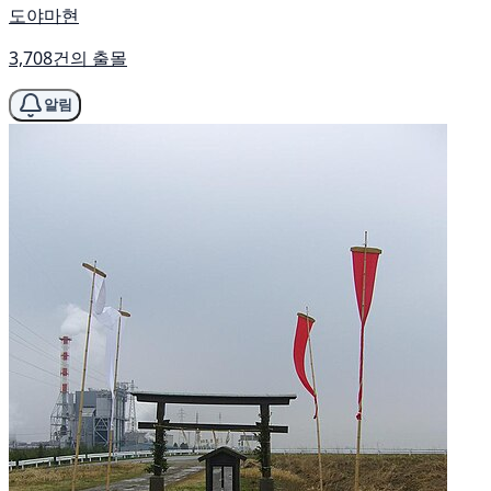
도야마현
3,708건의 출몰
알림