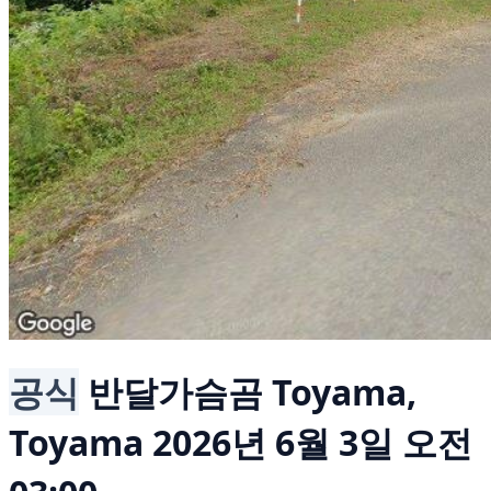
공식
반달가슴곰
Toyama,
Toyama
2026년 6월 3일 오전