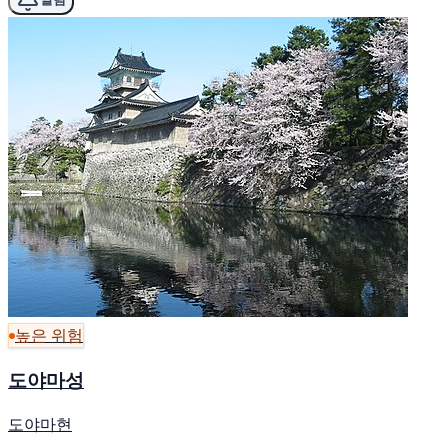
높은 위험
도야마성
도야마현