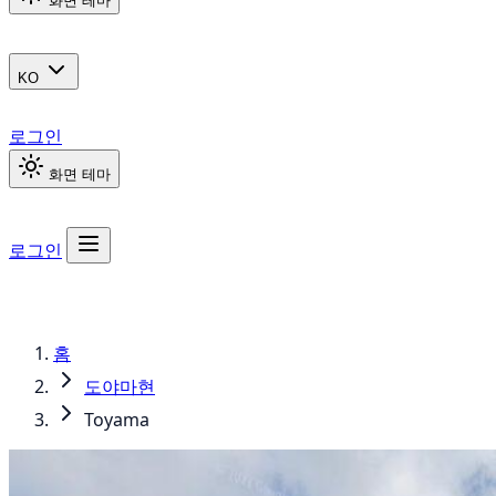
화면 테마
KO
로그인
화면 테마
로그인
홈
도야마현
Toyama