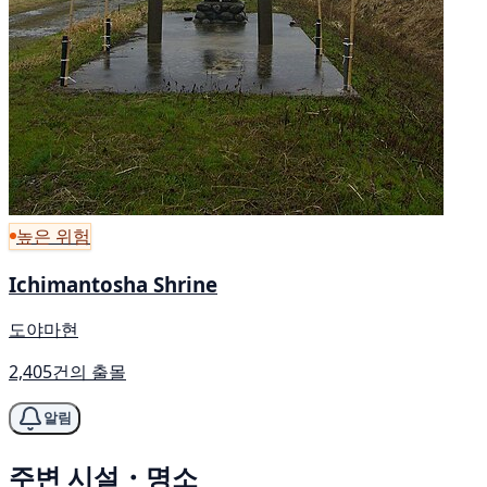
높은 위험
Ichimantosha Shrine
도야마현
2,405건의 출몰
알림
주변 시설・명소