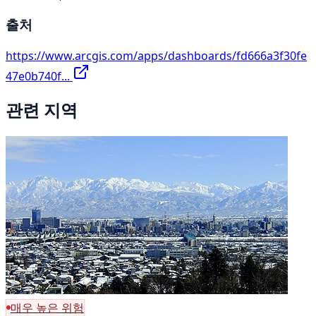
출처
https://www.arcgis.com/apps/dashboards/fd666a3f30fe
47e0b740f...
관련 지역
매우 높은 위험