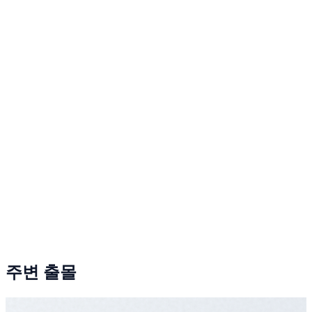
주변 출몰