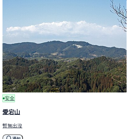
安全
愛宕山
暫無出沒
通知