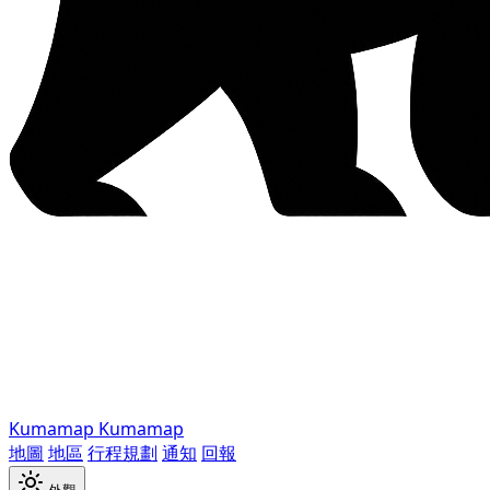
Kumamap
Kumamap
地圖
地區
行程規劃
通知
回報