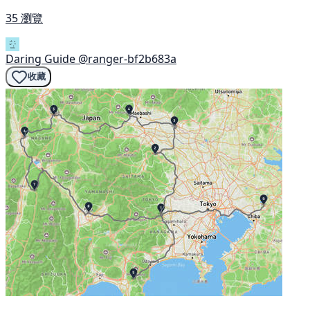
35 瀏覽
Daring Guide
@ranger-bf2b683a
收藏