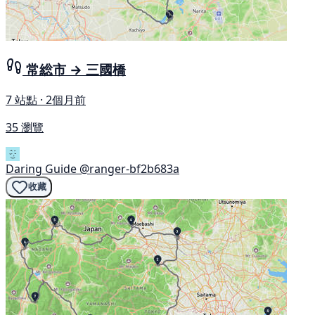
常総市 → 三國橋
7 站點 · 2個月前
35 瀏覽
Daring Guide
@ranger-bf2b683a
收藏