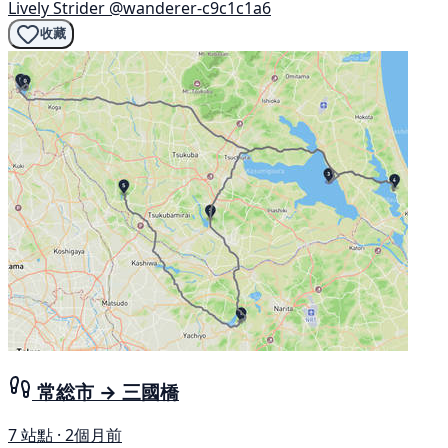
Lively Strider
@wanderer-c9c1c1a6
收藏
常総市 → 三國橋
7 站點 · 2個月前