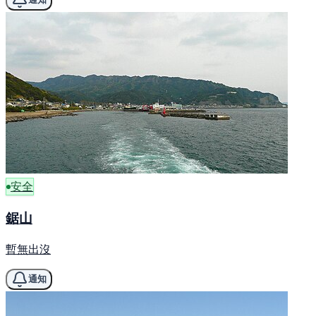
安全
鋸山
暫無出沒
通知