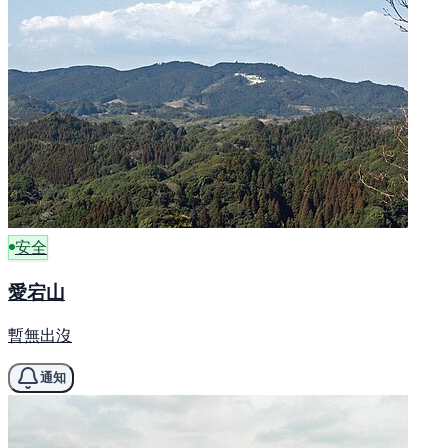
安全
愛宕山
暫無出沒
通知