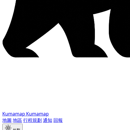
Kumamap
Kumamap
地圖
地區
行程規劃
通知
回報