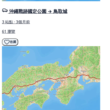
沖繩戰跡國定公園 → 鳥取城
3 站點 · 3個月前
61 瀏覽
收藏