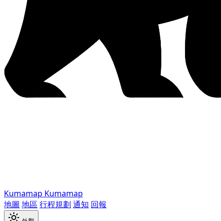
Kumamap
Kumamap
地圖
地區
行程規劃
通知
回報