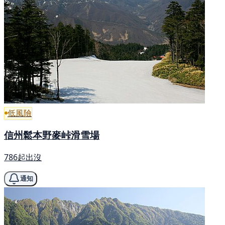
低風險
信州鬆本野麥峠滑雪場
786起出沒
通知