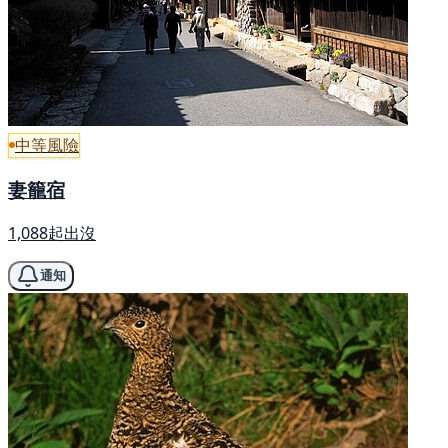
中等風險
妻籠宿
1,088起出沒
通知