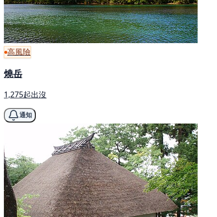
高風險
燒岳
1,275起出沒
通知