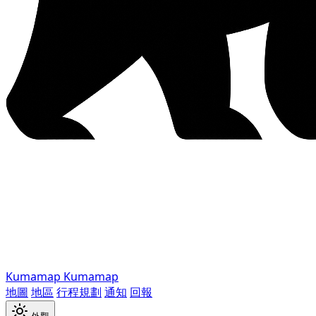
Kumamap
Kumamap
地圖
地區
行程規劃
通知
回報