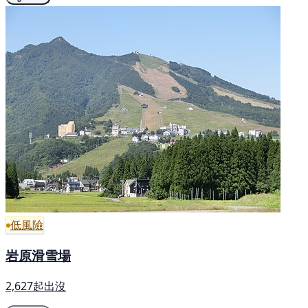
低風險
岩原滑雪場
2,627起出沒