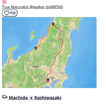
True Naturalist
@walker-bd48f560
저장
Machida → Kashiwazaki