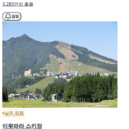
3,283건의 출몰
알림
낮은 위험
이왓파라 스키장