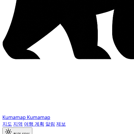
Kumamap
Kumamap
지도
지역
여행 계획
알림
제보