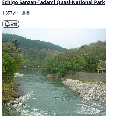
Echigo Sanzan-Tadami Quasi-National Park
1,857건의 출몰
알림