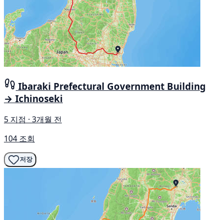
Ibaraki Prefectural Government Building
→ Ichinoseki
5 지점 · 3개월 전
104 조회
저장