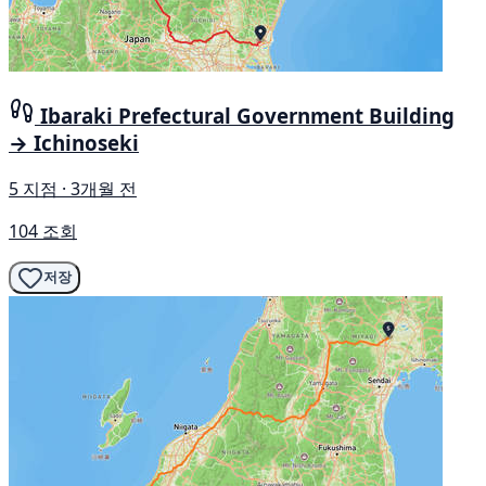
Ibaraki Prefectural Government Building
→ Ichinoseki
5 지점 · 3개월 전
104 조회
저장