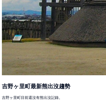
吉野ヶ里町最新熊出沒趨勢
吉野ヶ里町目前還沒有熊出沒記錄。