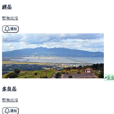
經岳
暫無出沒
通知
安
多良岳
暫無出沒
通知