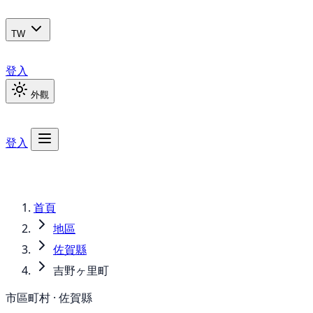
TW
登入
外觀
登入
首頁
地區
佐賀縣
吉野ヶ里町
市區町村 · 佐賀縣