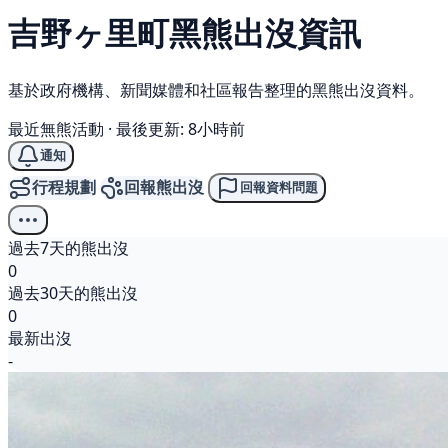
吉野ヶ里町
黑熊
出沒資訊
基於政府機構、新聞媒體和社區報告整理的黑熊出沒資料。
最近無熊活動
·
最後更新: 8小時前
通知
行程規劃
回報熊出沒
回報資料問題
過去7天的熊出沒
0
過去30天的熊出沒
0
最新出沒
-