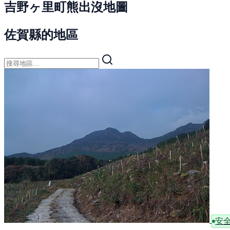
吉野ヶ里町熊出沒地圖
佐賀縣的地區
安