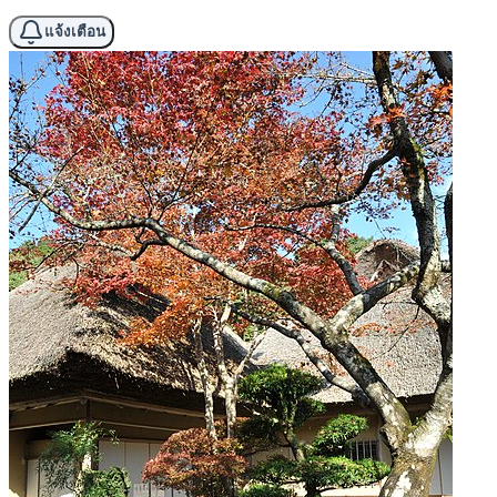
แจ้งเตือน