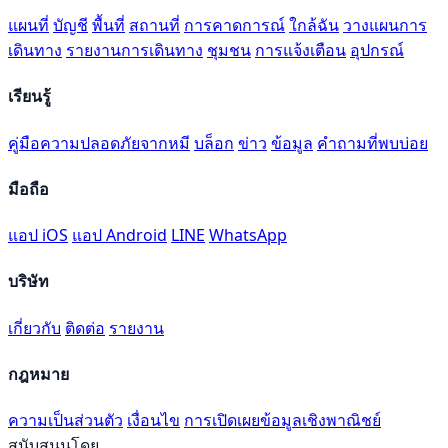
แผนที่
บัญชี
พื้นที่
สถานที่
การคาดการณ์
ใกล้ฉัน
วางแผนการ
เดินทาง
รายงานการเดินทาง
ชุมชน
การแจ้งเตือน
อุปกรณ์
เรียนรู้
คู่มือความปลอดภัยจากหมี
บล็อก
ข่าว
ข้อมูล
คำถามที่พบบ่อย
มือถือ
แอป iOS
แอป Android
LINE
WhatsApp
บริษัท
เกี่ยวกับ
ติดต่อ
รายงาน
กฎหมาย
ความเป็นส่วนตัว
เงื่อนไข
การเปิดเผยข้อมูลเชิงพาณิชย์
สนับสนุนโดย