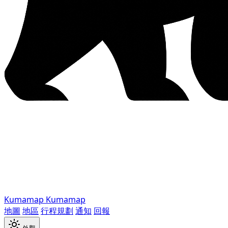
Kumamap
Kumamap
地圖
地區
行程規劃
通知
回報