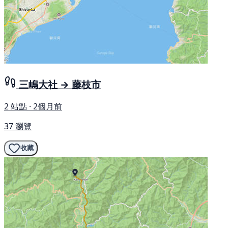
三嶋大社 → 藤枝市
2 站點 · 2個月前
37 瀏覽
收藏