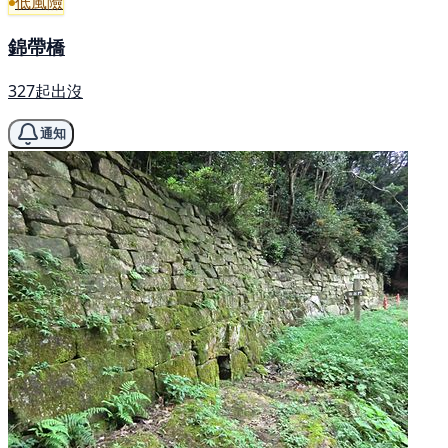
低風險
錦帶橋
327起出沒
通知