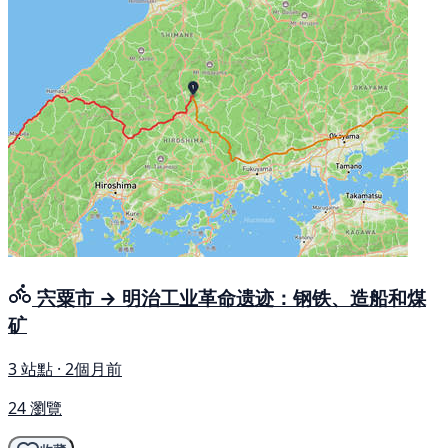
宍粟市 → 明治工业革命遗迹：钢铁、造船和煤
矿
3 站點 · 2個月前
24 瀏覽