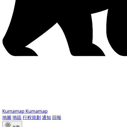
Kumamap
Kumamap
地圖
地區
行程規劃
通知
回報