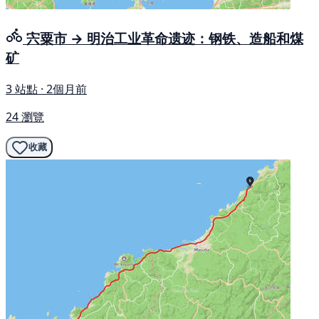
宍粟市 → 明治工业革命遗迹：钢铁、造船和煤
矿
3 站點 · 2個月前
24 瀏覽
收藏