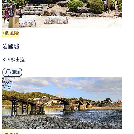
低風險
岩國城
329起出沒
通知