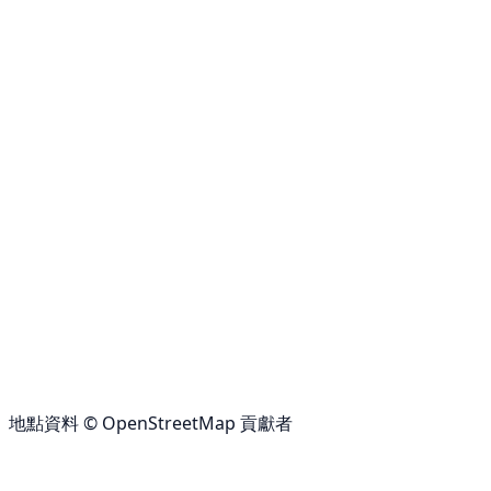
地點資料 © OpenStreetMap 貢獻者