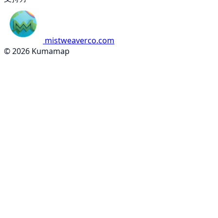
mistweaverco.com
© 2026 Kumamap