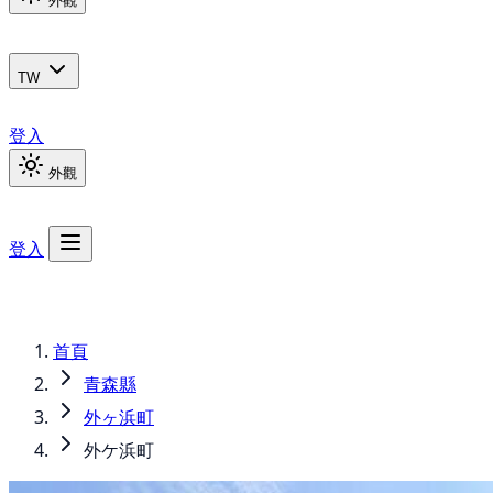
外觀
TW
登入
外觀
登入
首頁
青森縣
外ヶ浜町
外ケ浜町