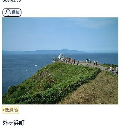
通知
低風險
外ヶ浜町