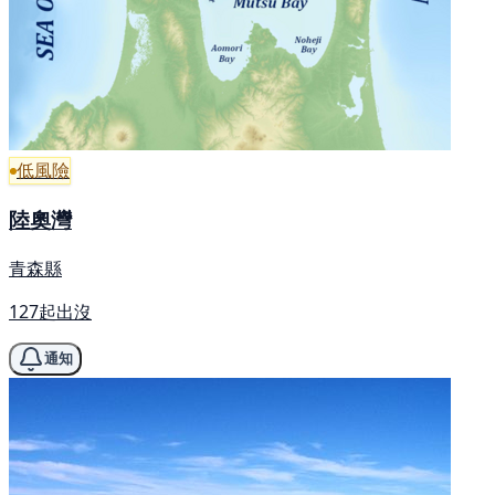
低風險
陸奧灣
青森縣
127起出沒
通知