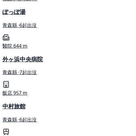
ぽっぽ湯
青森縣 ·
6起出沒
醫院
644 m
外ヶ浜中央病院
青森縣 ·
7起出沒
飯店
957 m
中村旅館
青森縣 ·
6起出沒