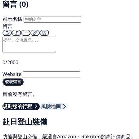
留言 (0)
顯示名稱
留言
0/2000
Website
發表留言
目前沒有留言。
規劃您的行程
風險地圖
赴日登山裝備
防熊與登山必備，嚴選自Amazon・Rakuten的高評價商品。