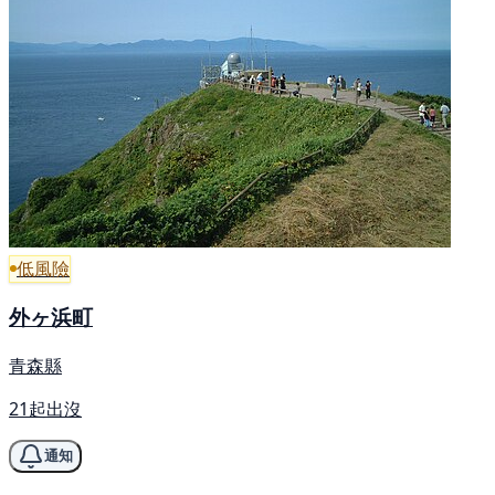
低風險
外ヶ浜町
青森縣
21起出沒
通知