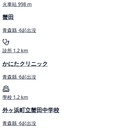
火車站
998 m
蟹田
青森縣 ·
6起出沒
診所
1.2 km
かにたクリニック
青森縣 ·
6起出沒
學校
1.2 km
外ヶ浜町立蟹田中学校
青森縣 ·
6起出沒