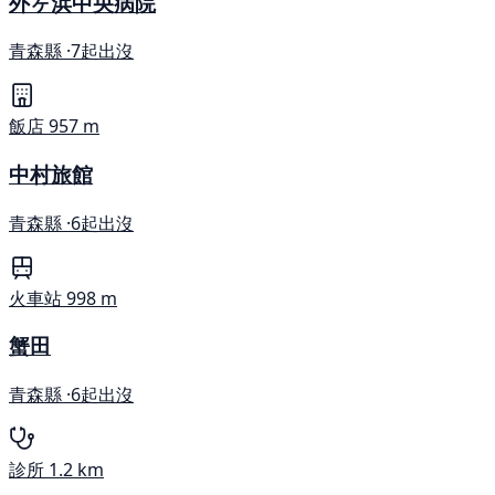
外ヶ浜中央病院
青森縣 ·
7起出沒
飯店
957 m
中村旅館
青森縣 ·
6起出沒
火車站
998 m
蟹田
青森縣 ·
6起出沒
診所
1.2 km