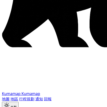
Kumamap
Kumamap
地圖
地區
行程規劃
通知
回報