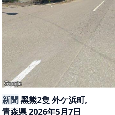
新聞
黑熊2隻
外ケ浜町,
青森県
2026年5月7日