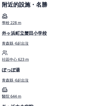
附近的設施・名勝
學校
228 m
外ヶ浜町立蟹田小学校
青森縣 ·
6起出沒
社區中心
623 m
ぽっぽ湯
青森縣 ·
6起出沒
醫院
644 m