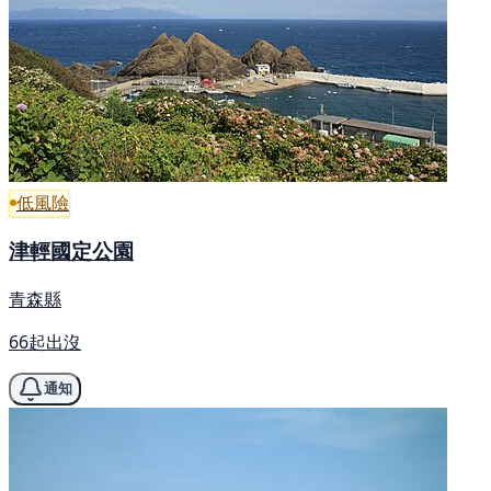
低風險
津輕國定公園
青森縣
66起出沒
通知