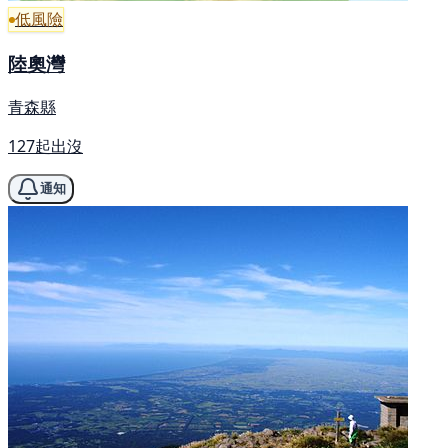
低風險
陸奧灣
青森縣
127起出沒
通知