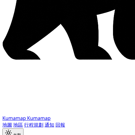
Kumamap
Kumamap
地圖
地區
行程規劃
通知
回報