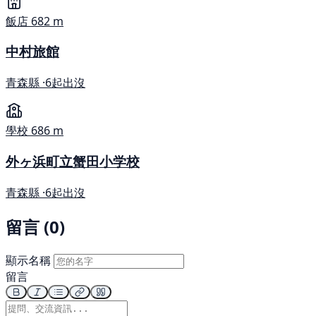
飯店
682 m
中村旅館
青森縣 ·
6起出沒
學校
686 m
外ヶ浜町立蟹田小学校
青森縣 ·
6起出沒
留言 (0)
顯示名稱
留言