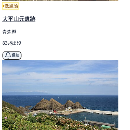
低風險
大平山元遺跡
青森縣
83起出沒
通知