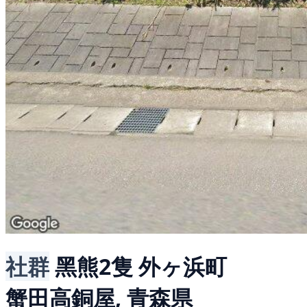
社群
黑熊2隻
外ヶ浜町
蟹田高銅屋, 青森県