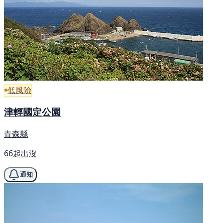
低風險
津輕國定公園
青森縣
66起出沒
通知