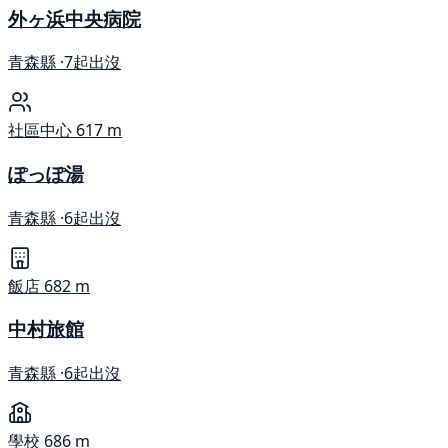
外ヶ浜中央病院
青森縣 ·
7起出沒
社區中心
617 m
ぽっぽ湯
青森縣 ·
6起出沒
飯店
682 m
中村旅館
青森縣 ·
6起出沒
學校
686 m