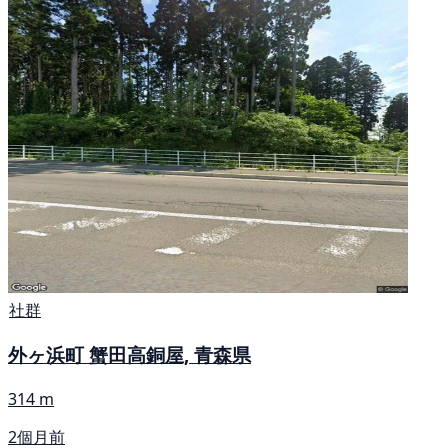
社群
外ヶ浜町 蟹田高銅屋, 青森県
314 m
2個月前