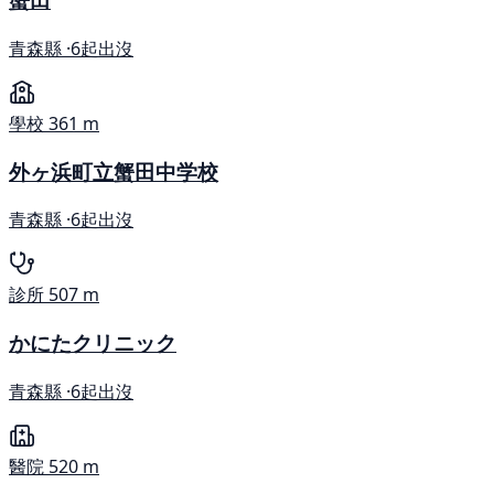
青森縣 ·
6起出沒
學校
361 m
外ヶ浜町立蟹田中学校
青森縣 ·
6起出沒
診所
507 m
かにたクリニック
青森縣 ·
6起出沒
醫院
520 m