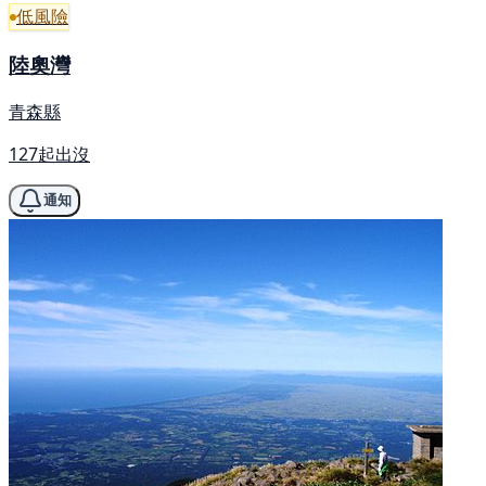
低風險
陸奧灣
青森縣
127起出沒
通知