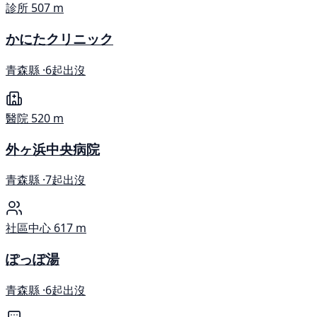
診所
507 m
かにたクリニック
青森縣 ·
6起出沒
醫院
520 m
外ヶ浜中央病院
青森縣 ·
7起出沒
社區中心
617 m
ぽっぽ湯
青森縣 ·
6起出沒