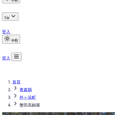
外觀
TW
登入
外觀
登入
首頁
青森縣
外ヶ浜町
蟹田高銅屋