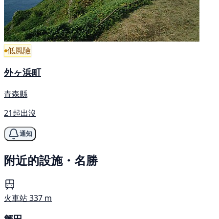
低風險
外ヶ浜町
青森縣
21起出沒
通知
附近的設施・名勝
火車站
337 m
蟹田