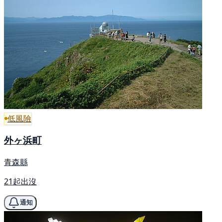
低風險
外ヶ浜町
青森縣
21起出沒
通知